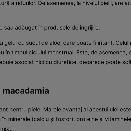
ră a ridurilor. De asemenea, la nivelul pielii, are 
re sau adăugat în produsele de îngrijire.
elul cu sucul de aloe, care poate fi iritant. Gelul n
u în timpul ciclului menstrual. Este, de asemenea,
trebuie asociat nici cu diuretice, deoarece poate s
de macadamia
tant pentru piele. Marele avantaj al acestui ulei es
în minerale (calciu şi fosfor), proteine şi vitaminele
 mixt.