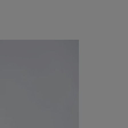
e
Psiho