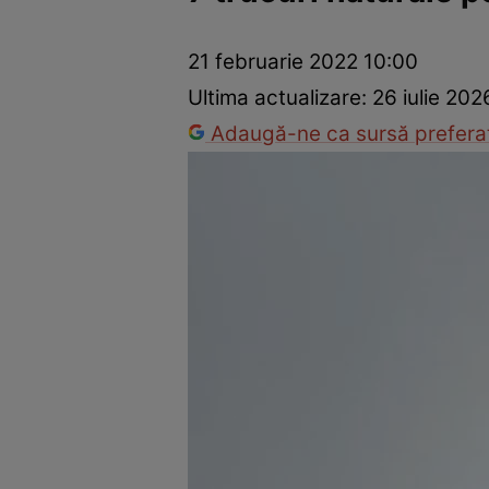
Prevenție și tratament
Remedii naturiste
Medicii răspu
21 februarie 2022 10:00
Ultima actualizare:
26 iulie 202
Adaugă-ne ca sursă preferat