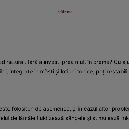
od natural, fără a investi prea mult în creme? Cu ajut
lei, integrate în măşti şi loţiuni tonice, poţi restabili 
 este folositor, de asemenea, şi în cazul altor probl
uleiul de lămâie fluidizează sângele şi stimulează m