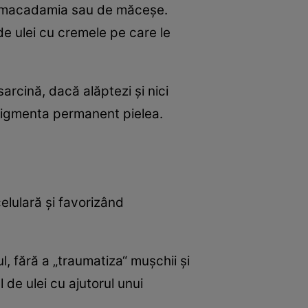
 de macadamia sau de măceşe.
de ulei cu cremele pe care le
arcină, dacă alăptezi şi nici
 pigmenta permanent pielea.
elulară şi favorizând
ul, fără a „traumatiza“ muşchii şi
 de ulei cu ajutorul unui