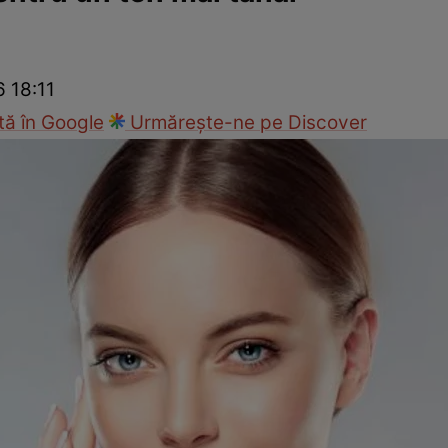
nd
Viața sexuală
Specialiști
Ce te doare?
Wellness
Famili
6 18:11
ă în Google
Urmărește-ne pe Discover