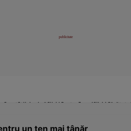
me
Sport
Stil de viață
Click! Pentru Femei
Click! Sănătate
entru un ten mai tânăr