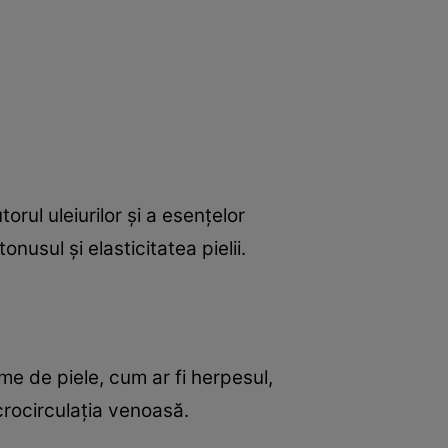
orul uleiurilor şi a esenţelor
tonusul şi elasticitatea pielii.
eme de piele, cum ar fi herpesul,
icrocirculaţia venoasă.