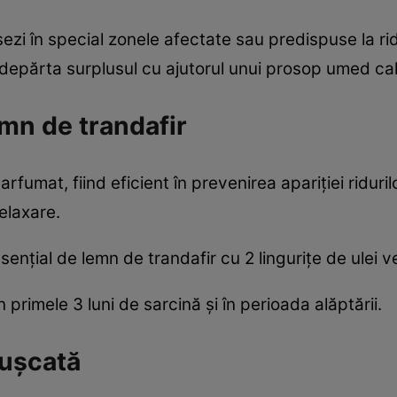
sezi în special zonele afectate sau predispuse la ri
depărta surplusul cu ajutorul unui prosop umed cal
emn de trandafir
arfumat, fiind eficient în prevenirea apariţiei riduri
elaxare.
enţial de lemn de trandafir cu 2 linguriţe de ulei ve
 primele 3 luni de sarcină şi în perioada alăptării.
muşcată