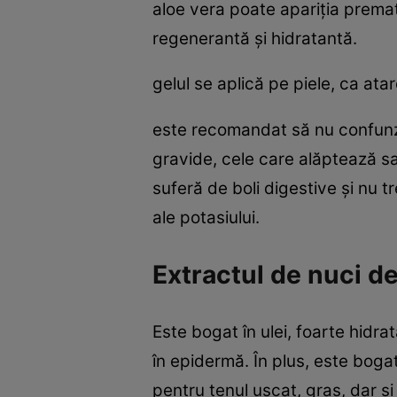
aloe vera poate apariţia prematu
regenerantă şi hidratantă.
gelul se aplică pe piele, ca ata
este recomandat să nu confunzi g
gravide, cele care alăptează sa
suferă de boli digestive şi nu 
ale potasiului.
Extractul de nuci 
Este bogat în ulei, foarte hidra
în epidermă. În plus, este bogat 
pentru tenul uscat, gras, dar şi