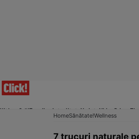
Ultima Oră!
Trending
Actualitate
Vedete
Video
Prime Ti
Home
Sănătate!
Wellness
7 trucuri naturale p