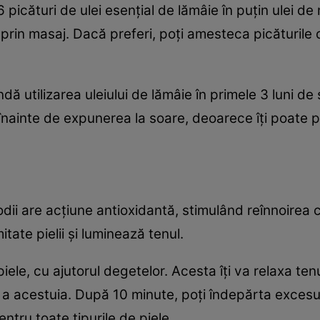
 picături de ulei esenţial de lămâie în puţin ulei
prin masaj. Dacă preferi, poţi amesteca picăturile 
 utilizarea uleiului de lămâie în primele 3 luni de s
ă înainte de expunerea la soare, deoarece îţi poate
dii are acţiune antioxidantă, stimulând reînnoirea c
itate pielii şi luminează tenul.
piele, cu ajutorul degetelor. Acesta îţi va relaxa ten
ă a acestuia. După 10 minute, poţi îndepărta excesul
entru toate tipurile de piele.