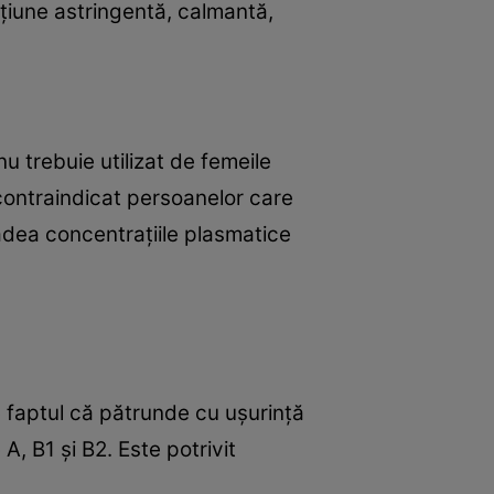
acţiune astringentă, calmantă,
u trebuie utilizat de femeile
 contraindicat persoanelor care
cădea concentraţiile plasmatice
te faptul că pătrunde cu uşurinţă
 A, B1 şi B2. Este potrivit