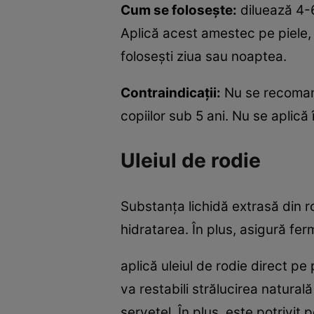
Cum se foloseşte:
diluează 4-6
Aplică acest amestec pe piele, 
foloseşti ziua sau noaptea.
Contraindicaţii:
Nu se recomandă
copiilor sub 5 ani. Nu se aplic
Uleiul de rodie
Substanţa lichidă extrasă din ro
hidratarea. În plus, asigură ferm
aplică uleiul de rodie direct pe 
va restabili strălucirea natural
şerveţel. În plus, este potrivit p