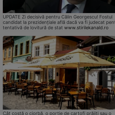
UPDATE Zi decisivă pentru Călin Georgescu! Fostul
candidat la prezidențiale află dacă va fi judecat pen
tentativă de lovitură de stat
www.stirilekanald.ro
Cât costă o ciorbă, o porţie de cartofi prăjiţi sau o