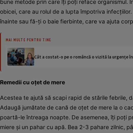
bune metode prin care îţi poţi reface organismul. 
obicei, care au rolul de a lupta împotriva infecţiil
înainte sau fă-ţi o baie fierbinte, care va ajuta cor
MAI MULTE PENTRU TINE
Cât a costat-o pe o româncă o vizită la urgențe în
Remedii cu oţet de mere
Acestea te ajută să scapi rapid de stările febrile, 
Adaugă jumătate de cană de oţet de mere la o ca
poartă-le întreaga noapte. De asemenea, îţi poţi pr
miere şi un pahar cu apă. Bea 2-3 pahare zilnic, pân