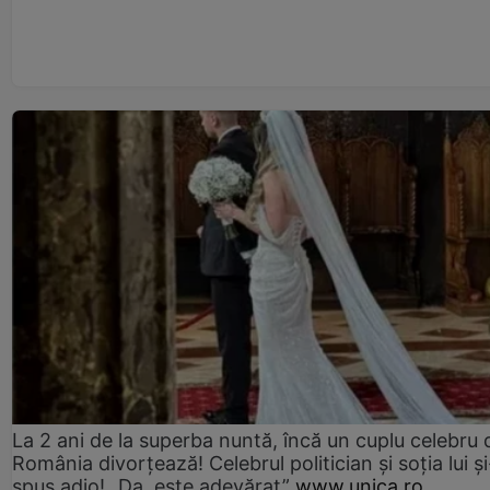
La 2 ani de la superba nuntă, încă un cuplu celebru 
România divorțează! Celebrul politician și soția lui ș
spus adio! „Da, este adevărat”
www.unica.ro