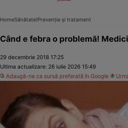
Home
Sănătate!
Prevenție și tratament
Când e febra o problemă! Medici
29 decembrie 2018 17:25
Ultima actualizare:
26 iulie 2026 15:49
Adaugă-ne ca sursă preferată în Google
Urmă