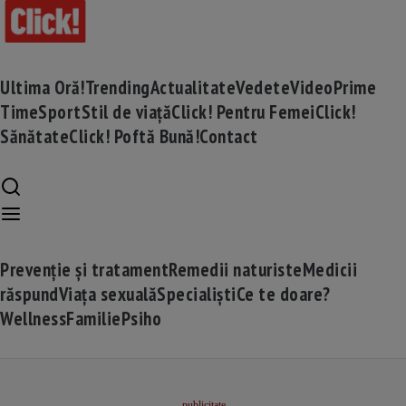
Ultima Oră!
Trending
Actualitate
Vedete
Video
Prime
Time
Sport
Stil de viață
Click! Pentru Femei
Click!
Sănătate
Click! Poftă Bună!
Contact
Prevenție și tratament
Remedii naturiste
Medicii
răspund
Viața sexuală
Specialiști
Ce te doare?
Wellness
Familie
Psiho