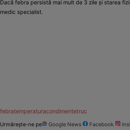
Dacă febra persistă mai mult de 3 zile şi starea fiz
medic specialist.
febra
temperatura
condimente
truc
Urmărește-ne pe
Google News
Facebook
In