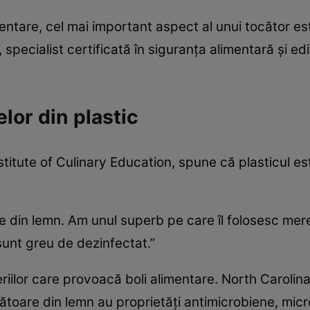
entare, cel mai important aspect al unui tocător es
 specialist certificată în siguranța alimentară și edi
lor din plastic
nstitute of Culinary Education, spune că plasticul e
le din lemn. Am unul superb pe care îl folosesc mer
 sunt greu de dezinfectat.”
eriilor care provoacă boli alimentare. North Caroli
ătoare din lemn au proprietăți antimicrobiene, mi