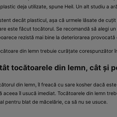
lastic deja utilizate, spune Heil. Un alt studiu a ară
stent decât plasticul, așa că urmele lăsate de cuțit
are este făcut tocătorul. Se recomandă să alegi un l
oarece rezistă mai bine la deteriorarea provocată
tocătoare din lemn trebuie curățate corespunzător î
ât tocătoarele din lemn, cât și p
torul din lemn, îl freacă cu sare kosher dacă este f
 aceea îl usucă imediat. Tocătoarele din lemn trebui
ial pentru blat de măcelărie, ca să nu se usuce.