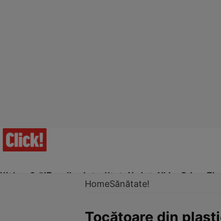
Ultima Oră!
Trending
Actualitate
Vedete
Video
Prime Ti
Home
Sănătate!
Tocătoare din plast