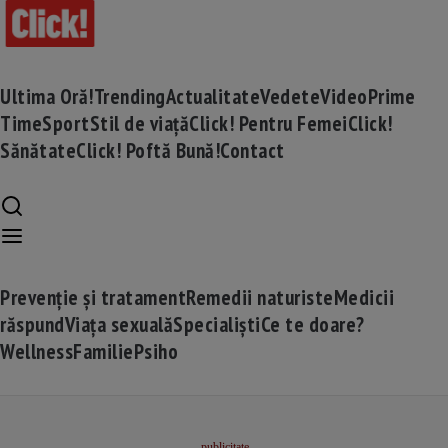
Ultima Oră!
Trending
Actualitate
Vedete
Video
Prime
Time
Sport
Stil de viață
Click! Pentru Femei
Click!
Sănătate
Click! Poftă Bună!
Contact
Prevenție și tratament
Remedii naturiste
Medicii
răspund
Viața sexuală
Specialiști
Ce te doare?
Wellness
Familie
Psiho