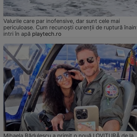
Valurile care par inofensive, dar sunt cele mai
periculoase. Cum recunoști curenții de ruptură înain
intri în apă
playtech.ro
Mihaela Rădulescu a primit o nouă LOVITURĂ de la