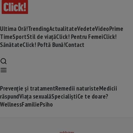
Ultima Oră!
Trending
Actualitate
Vedete
Video
Prime
Time
Sport
Stil de viață
Click! Pentru Femei
Click!
Sănătate
Click! Poftă Bună!
Contact
Prevenție și tratament
Remedii naturiste
Medicii
răspund
Viața sexuală
Specialiști
Ce te doare?
Wellness
Familie
Psiho