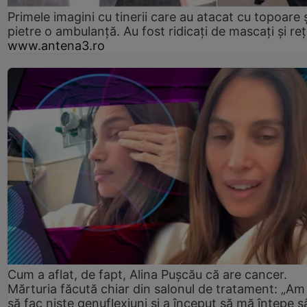
Primele imagini cu tinerii care au atacat cu topoare ș
pietre o ambulanță. Au fost ridicați de mascați și reț
www.antena3.ro
Cum a aflat, de fapt, Alina Pușcău că are cancer.
Mărturia făcută chiar din salonul de tratament: „Am
să fac niște genuflexiuni și a început să mă înțepe s