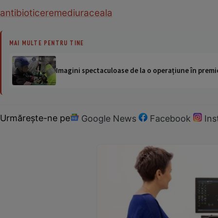
antibiotice
remediu
raceala
MAI MULTE PENTRU TINE
Imagini spectaculoase de la o operațiune în premie
Urmărește-ne pe
Google News
Facebook
In