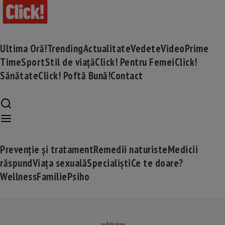
Ultima Oră!
Trending
Actualitate
Vedete
Video
Prime
Time
Sport
Stil de viață
Click! Pentru Femei
Click!
Sănătate
Click! Poftă Bună!
Contact
Prevenție și tratament
Remedii naturiste
Medicii
răspund
Viața sexuală
Specialiști
Ce te doare?
Wellness
Familie
Psiho