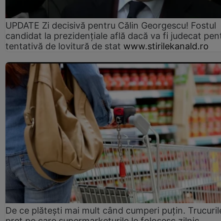
UPDATE Zi decisivă pentru Călin Georgescu! Fostul
candidat la prezidențiale află dacă va fi judecat pen
tentativă de lovitură de stat
www.stirilekanald.ro
De ce plătești mai mult când cumperi puțin. Trucuril
preț pe care supermarketurile le folosesc zilnic