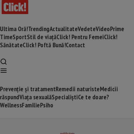
Ultima Oră!
Trending
Actualitate
Vedete
Video
Prime
Time
Sport
Stil de viață
Click! Pentru Femei
Click!
Sănătate
Click! Poftă Bună!
Contact
Prevenție și tratament
Remedii naturiste
Medicii
răspund
Viața sexuală
Specialiști
Ce te doare?
Wellness
Familie
Psiho