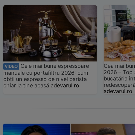
Cele mai bune espressoare
Cea mai bun
VIDEO
2026 – Top 
manuale cu portafiltru 2026: cum
bucătăria înt
obții un espresso de nivel barista
redescoperă 
chiar la tine acasă
adevarul.ro
adevarul.ro