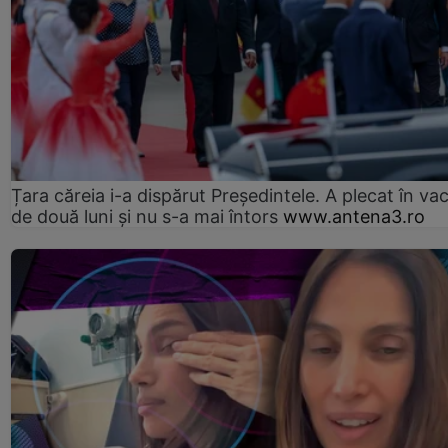
Țara căreia i-a dispărut Președintele. A plecat în va
de două luni și nu s-a mai întors
www.antena3.ro