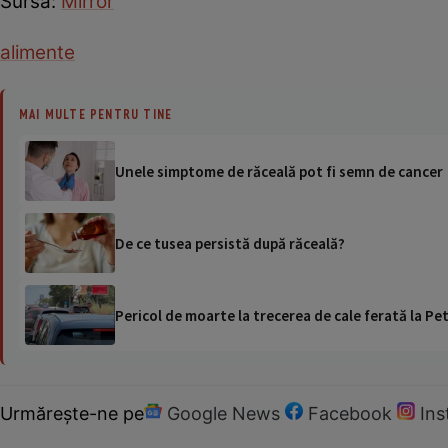
Sursa:
Mirror
alimente
MAI MULTE PENTRU TINE
Unele simptome de răceală pot fi semn de cancer
De ce tusea persistă după răceală?
Pericol de moarte la trecerea de cale ferată la Pet
Urmărește-ne pe
Google News
Facebook
In