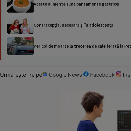
Aceste alimente sunt pansamente gastrice!
Contracepţia, necesară şi în adolescenţă
Pericol de moarte la trecerea de cale ferată la Pet
Urmărește-ne pe
Google News
Facebook
In