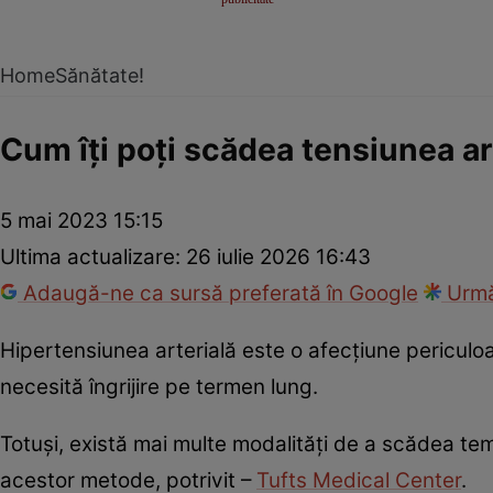
Home
Sănătate!
Cum îți poți scădea tensiunea ar
5 mai 2023 15:15
Ultima actualizare:
26 iulie 2026 16:43
Adaugă-ne ca sursă preferată în Google
Urmă
Hipertensiunea arterială este o afecțiune periculo
necesită îngrijire pe termen lung.
Totuși, există mai multe modalități de a scădea tem
acestor metode, potrivit –
Tufts Medical Center
.