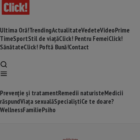
Ultima Oră!
Trending
Actualitate
Vedete
Video
Prime
Time
Sport
Stil de viață
Click! Pentru Femei
Click!
Sănătate
Click! Poftă Bună!
Contact
Prevenție și tratament
Remedii naturiste
Medicii
răspund
Viața sexuală
Specialiști
Ce te doare?
Wellness
Familie
Psiho