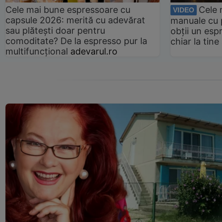
Cele mai bune espressoare cu
Cele 
VIDEO
capsule 2026: merită cu adevărat
manuale cu 
sau plătești doar pentru
obții un esp
comoditate? De la espresso pur la
chiar la tin
multifuncțional
adevarul.ro