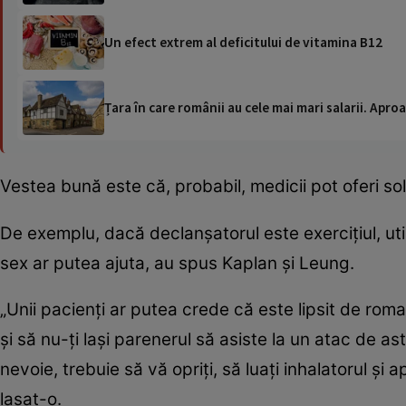
Un efect extrem al deficitului de vitamina B12
Țara în care românii au cele mai mari salarii. Apr
Vestea bună este că, probabil, medicii pot oferi sol
De exemplu, dacă declanșatorul este exercițiul, uti
sex ar putea ajuta, au spus Kaplan și Leung.
„Unii pacienți ar putea crede că este lipsit de roma
și să nu-ți lași parenerul să asiste la un atac de
nevoie, trebuie să vă opriți, să luați inhalatorul și 
lasat-o.