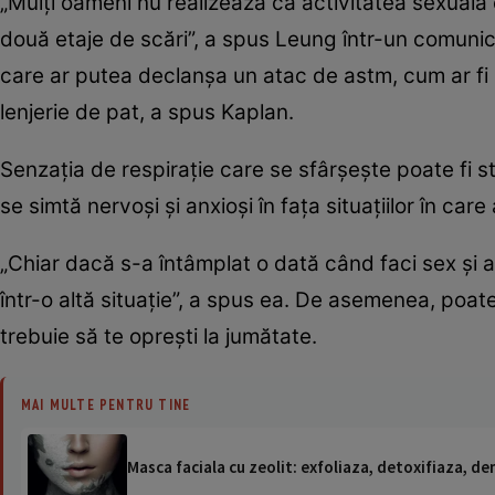
„Mulți oameni nu realizează că activitatea sexuală
două etaje de scări”, a spus Leung într-un comunic
care ar putea declanșa un atac de astm, cum ar fi p
lenjerie de pat, a spus Kaplan.
Senzația de respirație care se sfârșește poate fi s
se simtă nervoși și anxioși în fața situațiilor în car
„Chiar dacă s-a întâmplat o dată când faci sex și a
într-o altă situație”, a spus ea. De asemenea, po
trebuie să te oprești la jumătate.
MAI MULTE PENTRU TINE
Masca faciala cu zeolit: exfoliaza, detoxifiaza, d