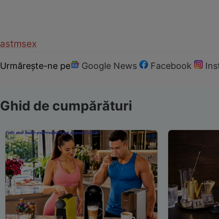
astm
sex
Urmărește-ne pe
Google News
Facebook
In
Ghid de cumpărături