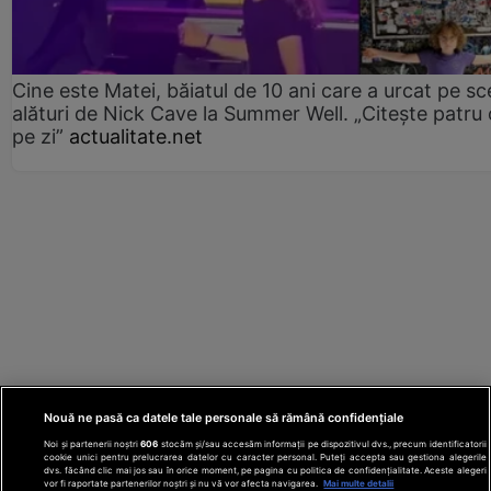
Cine este Matei, băiatul de 10 ani care a urcat pe s
alături de Nick Cave la Summer Well. „Citește patru 
pe zi”
actualitate.net
Nouă ne pasă ca datele tale personale să rămână confidențiale
Noi și partenerii noștri
606
stocăm și/sau accesăm informații pe dispozitivul dvs., precum identificatorii
cookie unici pentru prelucrarea datelor cu caracter personal. Puteți accepta sau gestiona alegerile
dvs. făcând clic mai jos sau în orice moment, pe pagina cu politica de confidențialitate. Aceste alegeri
vor fi raportate partenerilor noștri și nu vă vor afecta navigarea.
Mai multe detalii