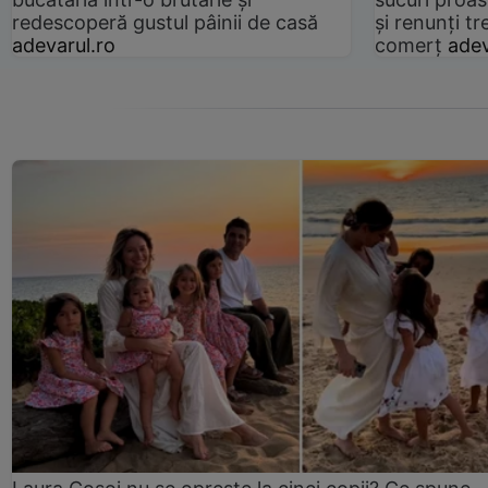
redescoperă gustul pâinii de casă
și renunți tr
adevarul.ro
comerț
adev