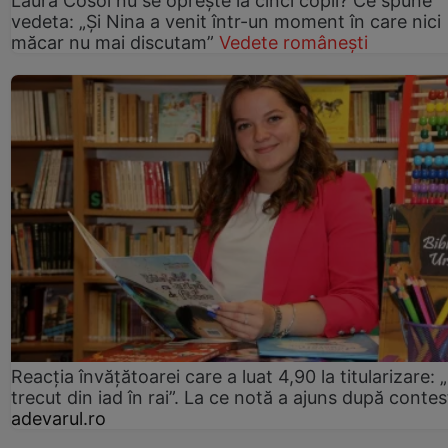
Laura Cosoi nu se oprește la cinci copii? Ce spune
vedeta: „Și Nina a venit într-un moment în care nici
măcar nu mai discutam”
Vedete românești
Reacția învățătoarei care a luat 4,90 la titularizare:
trecut din iad în rai”. La ce notă a ajuns după contes
adevarul.ro