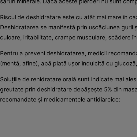
săruri minerale. Dacă aceste pierderi nu sunt com
Riscul de deshidratare este cu atât mai mare în cazul
Deshidratarea se manifestă prin uscăciunea gurii şi 
culoare, iritabilitate, crampe musculare, scădere î
Pentru a preveni deshidratarea, medicii recomandă
(mentă, afine), apă plată uşor îndulcită cu glucoză
Soluţiile de rehidratare orală sunt indicate mai ales
greutate prin deshidratare depăşeşte 5% din masa
recomandate şi medicamentele antidiareice: