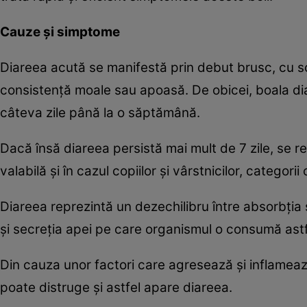
Cauze şi simptome
Diareea acută se manifestă prin debut brusc, cu sca
consistenţă moale sau apoasă. De obicei, boala dia
câteva zile până la o săptămână.
Dacă însă diareea persistă mai mult de 7 zile, s
valabilă şi în cazul copiilor şi vârstnicilor, categori
Diareea reprezintă un dezechilibru între absorbţia 
şi secreţia apei pe care organismul o consumă astf
Din cauza unor factori care agresează şi inflamează
poate distruge şi astfel apare diareea.