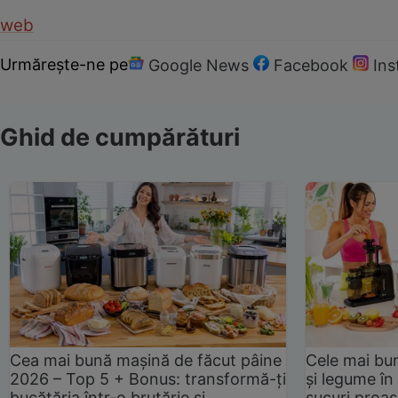
web
Urmărește-ne pe
Google News
Facebook
In
Ghid de cumpărături
Cea mai bună mașină de făcut pâine
Cele mai bu
2026 – Top 5 + Bonus: transformă-ți
și legume în
bucătăria într-o brutărie și
sucuri proas