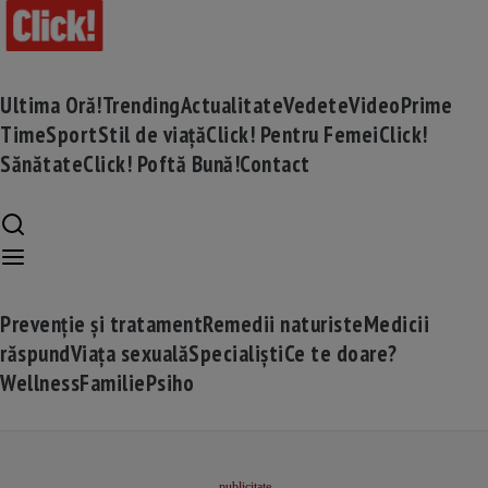
Ultima Oră!
Trending
Actualitate
Vedete
Video
Prime
Time
Sport
Stil de viață
Click! Pentru Femei
Click!
Sănătate
Click! Poftă Bună!
Contact
Prevenție și tratament
Remedii naturiste
Medicii
răspund
Viața sexuală
Specialiști
Ce te doare?
Wellness
Familie
Psiho