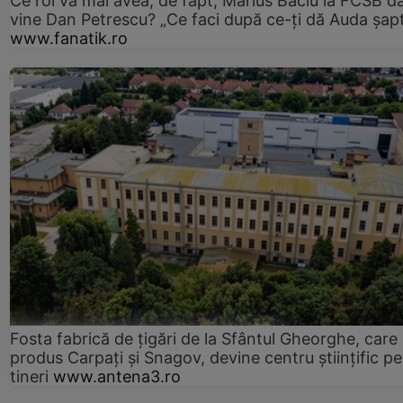
Ce rol va mai avea, de fapt, Marius Baciu la FCSB d
vine Dan Petrescu? „Ce faci după ce-ți dă Auda șap
www.fanatik.ro
Fosta fabrică de țigări de la Sfântul Gheorghe, care
produs Carpați și Snagov, devine centru științific p
tineri
www.antena3.ro