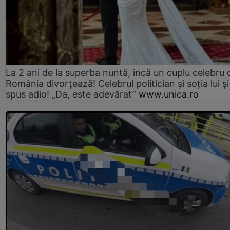
La 2 ani de la superba nuntă, încă un cuplu celebru 
România divorțează! Celebrul politician și soția lui ș
spus adio! „Da, este adevărat”
www.unica.ro