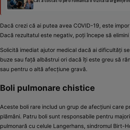
Cât a costat-o pe o româncă o vizită la urgențe în
Dacă crezi că ai putea avea COVID-19, este importa
Dacă rezultatul este negativ, poți începe să elimini
Solicită imediat ajutor medical dacă ai dificultăți s
buze sau față albăstrui ori dacă îți este greu să 
sau pentru o altă afecțiune gravă.
Boli pulmonare chistice
Aceste boli rare includ un grup de afecțiuni care pro
plămâni. Patru boli sunt responsabile pentru majorit
pulmonară cu celule Langerhans, sindromul Birt-Ho