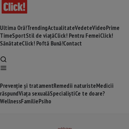
Ultima Oră!
Trending
Actualitate
Vedete
Video
Prime
Time
Sport
Stil de viață
Click! Pentru Femei
Click!
Sănătate
Click! Poftă Bună!
Contact
Prevenție și tratament
Remedii naturiste
Medicii
răspund
Viața sexuală
Specialiști
Ce te doare?
Wellness
Familie
Psiho