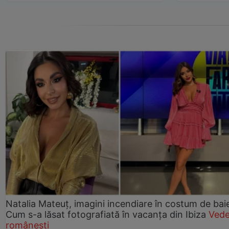
Natalia Mateuț, imagini incendiare în costum de bai
Cum s-a lăsat fotografiată în vacanța din Ibiza
Vede
românești