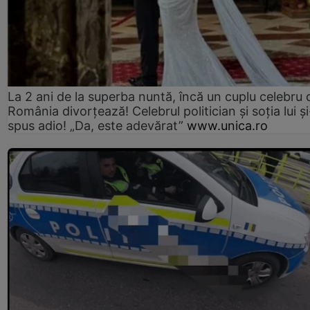
La 2 ani de la superba nuntă, încă un cuplu celebru 
România divorțează! Celebrul politician și soția lui ș
spus adio! „Da, este adevărat”
www.unica.ro