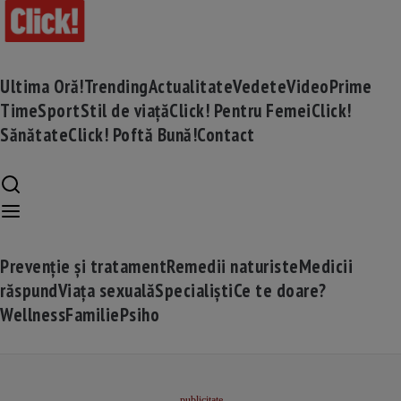
Ultima Oră!
Trending
Actualitate
Vedete
Video
Prime
Time
Sport
Stil de viață
Click! Pentru Femei
Click!
Sănătate
Click! Poftă Bună!
Contact
Prevenție și tratament
Remedii naturiste
Medicii
răspund
Viața sexuală
Specialiști
Ce te doare?
Wellness
Familie
Psiho