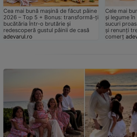
Cea mai bună mașină de făcut pâine
Cele mai bu
2026 – Top 5 + Bonus: transformă-ți
și legume în
bucătăria într-o brutărie și
sucuri proas
redescoperă gustul pâinii de casă
și renunți tr
adevarul.ro
comerț
adev