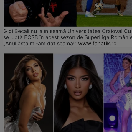
Gigi Becali nu ia în seamă Universitatea Craiova! Cu
se luptă FCSB în acest sezon de SuperLiga Românie
„Anul ăsta mi-am dat seama!”
www.fanatik.ro