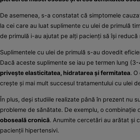
De asemenea, s-a constatat că simptomele cauz
la cei care au luat suplimente cu ulei de primulă tim
de primulă i-au ajutat pe alţi pacienţi să îşi reducă 
Suplimentele cu ulei de primulă s-au dovedit eficie
Dacă aceste suplimente se iau pe termen lung (3-4
priveşte elasticitatea, hidratarea şi fermitatea
. O
creşte şi mai mult succesul tratamentului cu ulei de
În plus, deşi studiile realizate până în prezent nu s
probleme de sănătate. De exemplu, o combinaţie de
oboseală cronică
. Anumite cercetări au arătat şi 
pacienţii hipertensivi.