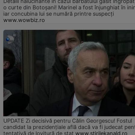
Detalii halucinante în cazul bărbatului găsit îngropat
o curte din Botoșani! Marinel a fost înjunghiat în ini
iar concubina lui se numără printre suspecți
www.wowbiz.ro
UPDATE Zi decisivă pentru Călin Georgescu! Fostul
candidat la prezidențiale află dacă va fi judecat pen
tentativă de lovitură de stat
www.stirilekanald.ro