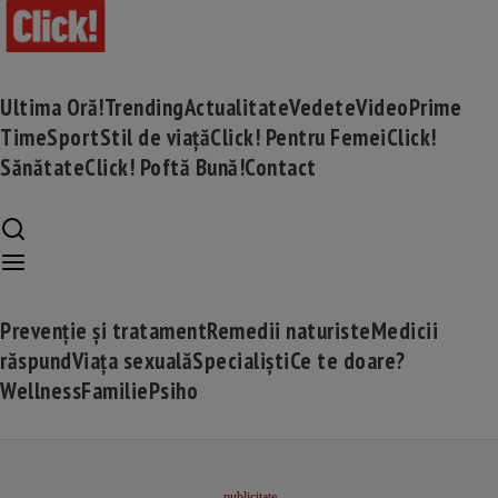
Ultima Oră!
Trending
Actualitate
Vedete
Video
Prime
Time
Sport
Stil de viață
Click! Pentru Femei
Click!
Sănătate
Click! Poftă Bună!
Contact
Prevenție și tratament
Remedii naturiste
Medicii
răspund
Viața sexuală
Specialiști
Ce te doare?
Wellness
Familie
Psiho