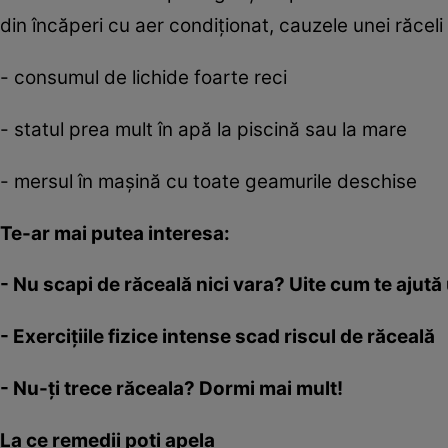
din încăperi cu aer condiţionat, cauzele unei răcel
- consumul de lichide foarte reci
- statul prea mult în apă la piscină sau la mare
- mersul în maşină cu toate geamurile deschise
Te-ar mai putea interesa:
-
Nu scapi de răceală nici vara? Uite cum te ajută 
-
Exerciţiile fizice intense scad riscul de răceală
-
Nu-ţi trece răceala? Dormi mai mult!
La ce remedii poţi apela