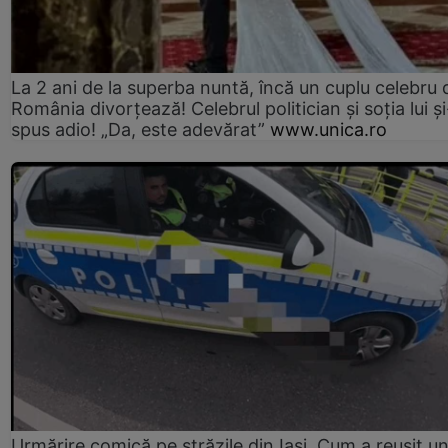
La 2 ani de la superba nuntă, încă un cuplu celebru 
România divorțează! Celebrul politician și soția lui ș
spus adio! „Da, este adevărat”
www.unica.ro
Urmărire comică pe străzile din Iași. Cum a reușit u