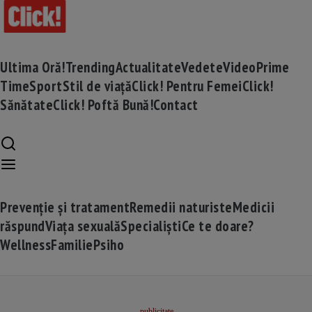
Ultima Oră!
Trending
Actualitate
Vedete
Video
Prime
Time
Sport
Stil de viață
Click! Pentru Femei
Click!
Sănătate
Click! Poftă Bună!
Contact
Prevenție și tratament
Remedii naturiste
Medicii
răspund
Viața sexuală
Specialiști
Ce te doare?
Wellness
Familie
Psiho