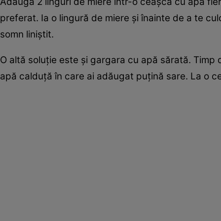
Adaugă 2 linguri de miere într-o ceaşcă cu apă fierb
preferat. Ia o lingură de miere şi înainte de a te cu
somn liniştit.
O altă soluţie este şi gargara cu apă sărată. Timp d
apă calduţă în care ai adăugat puţină sare. La o c