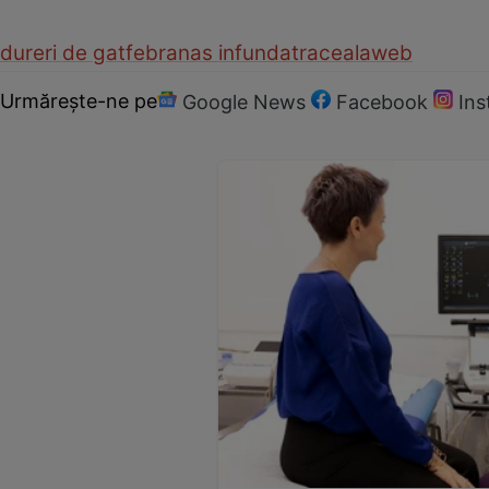
dureri de gat
febra
nas infundat
raceala
web
Urmărește-ne pe
Google News
Facebook
In