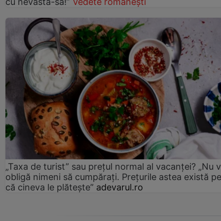
cu nevastă-sa!”
Vedete românești
„Taxa de turist” sau prețul normal al vacanței? „Nu 
obligă nimeni să cumpărați. Prețurile astea există p
că cineva le plătește”
adevarul.ro