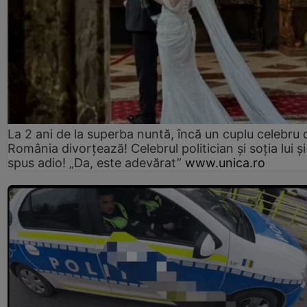
La 2 ani de la superba nuntă, încă un cuplu celebru 
România divorțează! Celebrul politician și soția lui ș
spus adio! „Da, este adevărat”
www.unica.ro