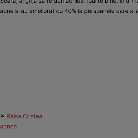
Seara, ai grijă să te demachiezi foarte bine. În ur
acne s-au ameliorat cu 40% la persoanele care s-
Raisa Cristea
acnee