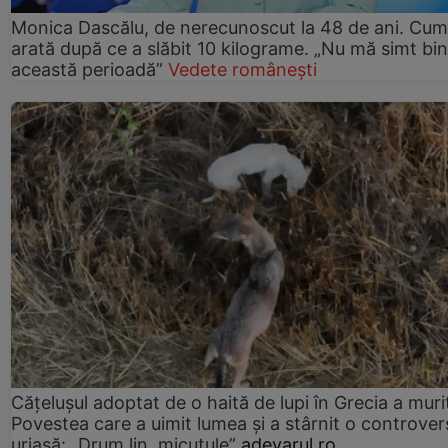
Monica Dascălu, de nerecunoscut la 48 de ani. Cum
arată după ce a slăbit 10 kilograme. „Nu mă simt bin
această perioadă”
Vedete românești
Cățelușul adoptat de o haită de lupi în Grecia a muri
Povestea care a uimit lumea și a stârnit o controver
uriașă: „Drum lin, micuțule”
adevarul.ro