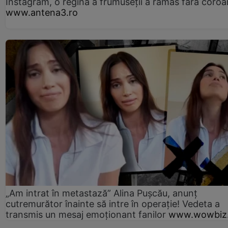
Instagram, o regină a frumuseții a rămas fără coro
www.antena3.ro
„Am intrat în metastază” Alina Pușcău, anunț
cutremurător înainte să intre în operație! Vedeta a
transmis un mesaj emoționant fanilor
www.wowbiz.