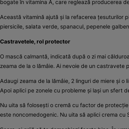
bogate în vitamina A, care reglează producerea de
Această vitamină ajută şi la refacerea ţesuturilor p
piersicile, salata verde, spanacul, pepenele galben ş
Castravetele, rol protector
O mască calmantă, indicată după o zi mai călduroas
zeama de la o lămâie. Ai nevoie de un castravete potr
Adaugi zeama de la lămâie, 2 linguri de miere şi o
Apoi aplici pe zonele cu probleme şi laşi un sfert d
Nu uita să foloseşti o cremă cu factor de protecţi
este noncomedogenic. Nu uita să aplici crema cu SP