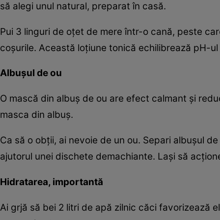
să alegi unul natural, preparat în casă.
Pui 3 linguri de oţet de mere într-o cană, peste ca
coşurile. Această loţiune tonică echilibrează pH-ul 
Albuşul de ou
O mască din albuş de ou are efect calmant şi reduc
masca din albuş.
Ca să o obţii, ai nevoie de un ou. Separi albuşul de
ajutorul unei dischete demachiante. Laşi să acţion
Hidratarea, importantă
Ai grjă să bei 2 litri de apă zilnic căci favorizeaz