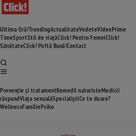
Ultima Oră!
Trending
Actualitate
Vedete
Video
Prime
Time
Sport
Stil de viață
Click! Pentru Femei
Click!
Sănătate
Click! Poftă Bună!
Contact
Prevenție și tratament
Remedii naturiste
Medicii
răspund
Viața sexuală
Specialiști
Ce te doare?
Wellness
Familie
Psiho