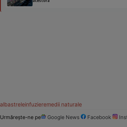
acestora
albastrele
infuzie
remedii naturale
Urmărește-ne pe
Google News
Facebook
In