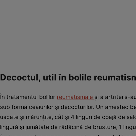
Decoctul, util în bolile reumatis
În tratamentul bolilor
reumatismale
şi a artritei s-
sub forma ceaiurilor şi decocturilor. Un amestec ben
uscate şi mărunţite, cât şi 4 linguri de coajă de salci
lingură şi jumătate de rădăcină de brusture, 1 ling