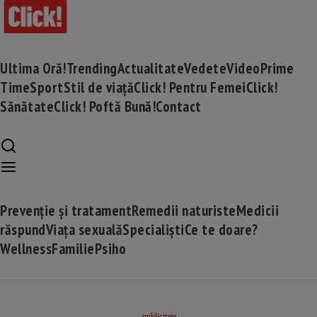
Ultima Oră!
Trending
Actualitate
Vedete
Video
Prime
Time
Sport
Stil de viață
Click! Pentru Femei
Click!
Sănătate
Click! Poftă Bună!
Contact
Prevenție și tratament
Remedii naturiste
Medicii
răspund
Viața sexuală
Specialiști
Ce te doare?
Wellness
Familie
Psiho