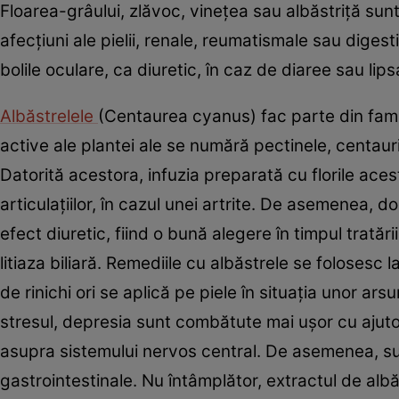
Floarea-grâului, zlăvoc, vineţea sau albăstriţă su
afecţiuni ale pielii, renale, reumatismale sau diges
bolile oculare, ca diuretic, în caz de diaree sau li
Albăstrelele
(Centaurea cyanus) fac parte din famil
active ale plantei ale se numără pectinele, centaur
Datorită acestora, infuzia preparată cu florile ace
articulaţiilor, în cazul unei artrite. De asemenea, 
efect diuretic, fiind o bună alegere în timpul tratării
litiaza biliară. Remediile cu albăstrele se folosesc la 
de rinichi ori se aplică pe piele în situaţia unor arsur
stresul, depresia sunt combătute mai uşor cu ajuto
asupra sistemului nervos central. De asemenea, su
gastrointestinale. Nu întâmplător, extractul de alb