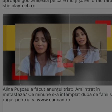
aproape gol. Greșeala pe care mulți șoferi o fac făr
știe
playtech.ro
Alina Pușcău a făcut anunțul trist: 'Am intrat în
metastază.' Ce minune s-a întâmplat după ce fanii 
rugat pentru ea
www.cancan.ro