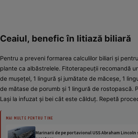
Ceaiul, benefic în litiază biliară
Pentru a preveni formarea calculilor biliari şi pentr
plante ca albăstrelele. Fitoterapeuţii recomandă un 
de muşeţel, 1 lingură şi jumătate de măceşe, 1 ling
de mătase de porumb şi 1 lingură de rostopască. Pe
Laşi la infuzat şi bei cât este călduţ. Repetă proce
MAI MULTE PENTRU TINE
Marinarii de pe portavionul USS Abraham Lincoln su