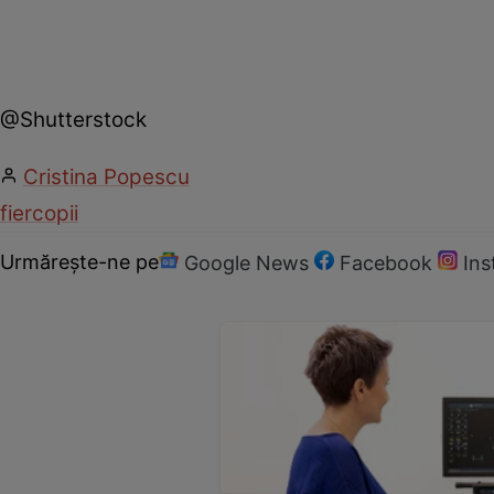
@Shutterstock
Cristina Popescu
fier
copii
Urmărește-ne pe
Google News
Facebook
In