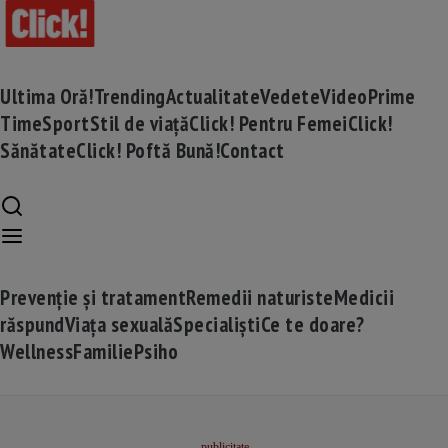
Ultima Oră!
Trending
Actualitate
Vedete
Video
Prime
Time
Sport
Stil de viață
Click! Pentru Femei
Click!
Sănătate
Click! Poftă Bună!
Contact
Prevenție și tratament
Remedii naturiste
Medicii
răspund
Viața sexuală
Specialiști
Ce te doare?
Wellness
Familie
Psiho