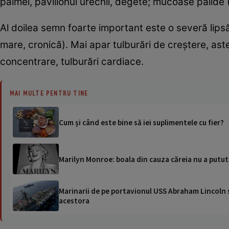
palmei, pavilionul urechii, degete; mucoase palide ( 
Al doilea semn foarte important este o severă lips
mare, cronică). Mai apar tulburări de creștere, aste
concentrare, tulburări cardiace.
MAI MULTE PENTRU TINE
Cum și când este bine să iei suplimentele cu fier?
Marilyn Monroe: boala din cauza căreia nu a putut
Marinarii de pe portavionul USS Abraham Lincoln su
acestora