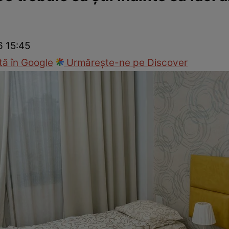
nd
Viața sexuală
Specialiști
Ce te doare?
Wellness
Famili
6 15:45
ă în Google
Urmărește-ne pe Discover