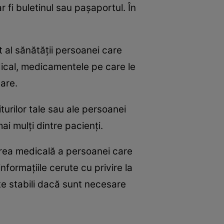
 fi buletinul sau pașaportul. În
 al sănătății persoanei care
edical, medicamentele pe care le
nare.
turilor tale sau ale persoanei
i mulți dintre pacienți.
area medicală a persoanei care
formațiile cerute cu privire la
te stabili dacă sunt necesare