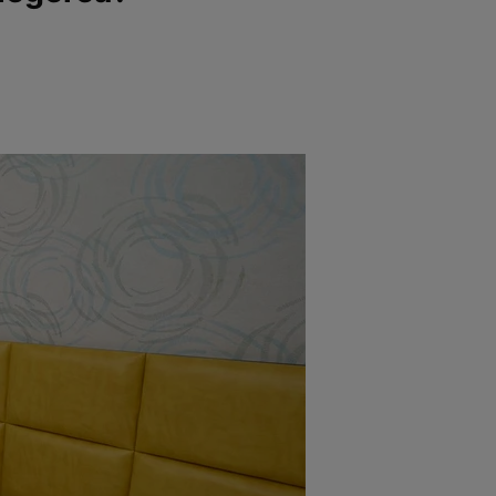
e
Psiho