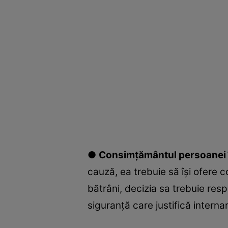
●
Consimțământul persoanei 
cauză, ea trebuie să își ofere 
bătrâni, decizia sa trebuie res
siguranță care justifică interna