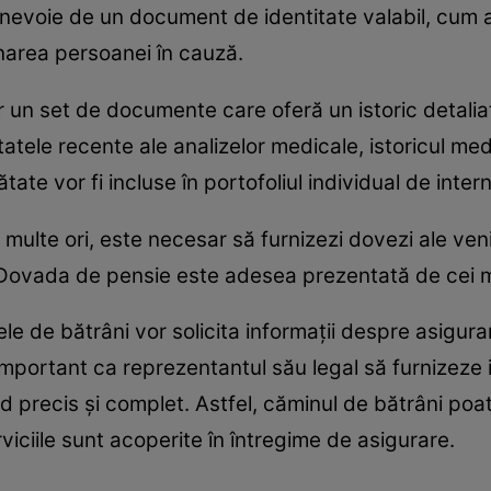
 nevoie de un document de identitate valabil, cum ar
narea persoanei în cauză.
r un set de documente care oferă un istoric detaliat
tatele recente ale analizelor medicale, istoricul m
ătate vor fi incluse în portofoliul individual de inter
 multe ori, este necesar să furnizezi dovezi ale veni
 Dovada de pensie este adesea prezentată de cei ma
le de bătrâni vor solicita informații despre asigur
mportant ca reprezentantul său legal să furnizeze in
 precis și complet. Astfel, căminul de bătrâni poa
viciile sunt acoperite în întregime de asigurare.