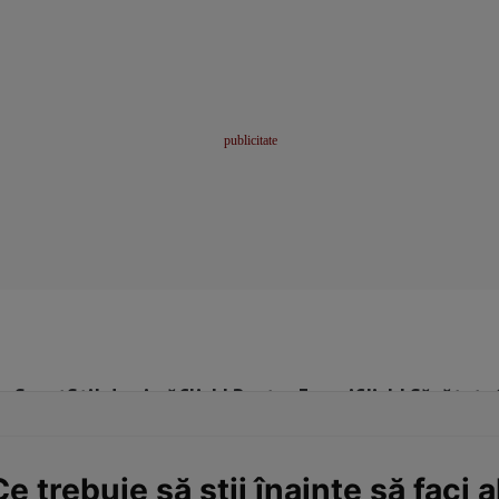
me
Sport
Stil de viață
Click! Pentru Femei
Click! Sănătate
e trebuie să știi înainte să faci 