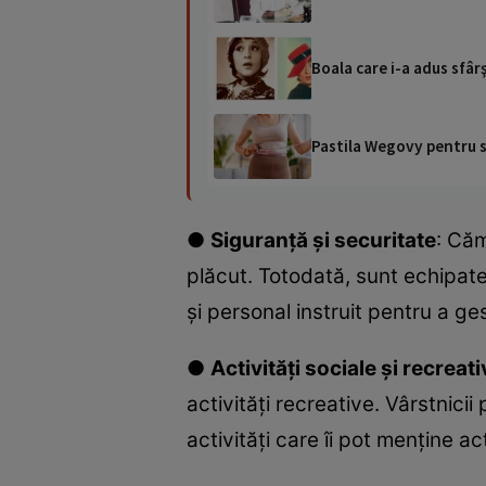
Boala care i-a adus sfâr
Pastila Wegovy pentru sl
●
Siguranță și securitate
: Căm
plăcut. Totodată, sunt echipat
și personal instruit pentru a ges
●
Activități sociale și recreati
activități recreative. Vârstnicii
activități care îi pot menține act