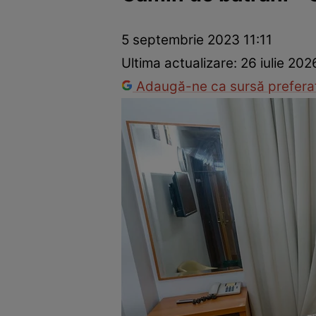
Prevenție și tratament
Remedii naturiste
Medicii răspu
5 septembrie 2023 11:11
Ultima actualizare:
26 iulie 202
Adaugă-ne ca sursă preferat