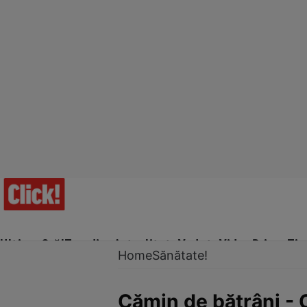
Ultima Oră!
Trending
Actualitate
Vedete
Video
Prime Ti
Home
Sănătate!
Cămin de bătrâni - C