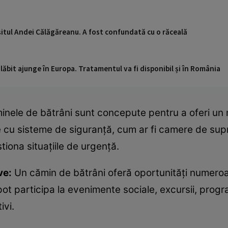
şitul Andei Călăgăreanu. A fost confundată cu o răceală
ăbit ajunge în Europa. Tratamentul va fi disponibil și în România
inele de bătrâni sunt concepute pentru a oferi un 
e cu sisteme de siguranță, cum ar fi camere de su
tiona situațiile de urgență.
ve:
Un cămin de bătrâni oferă oportunități numeroas
 pot participa la evenimente sociale, excursii, progra
ivi.