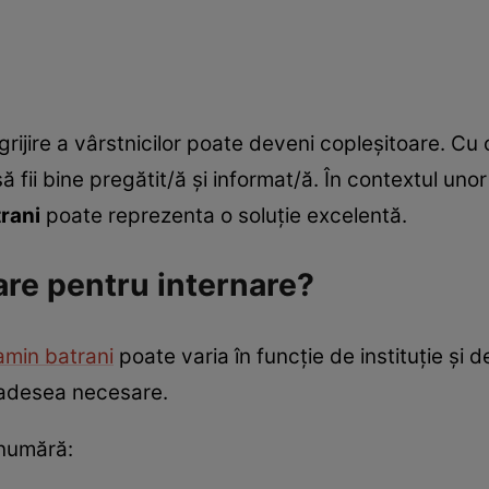
rijire a vârstnicilor poate deveni copleșitoare. C
ă fii bine pregătit/ă și informat/ă. În contextul un
rani
poate reprezenta o soluție excelentă.
re pentru internare?
amin batrani
poate varia în funcție de instituție și de
 adesea necesare.
 numără: