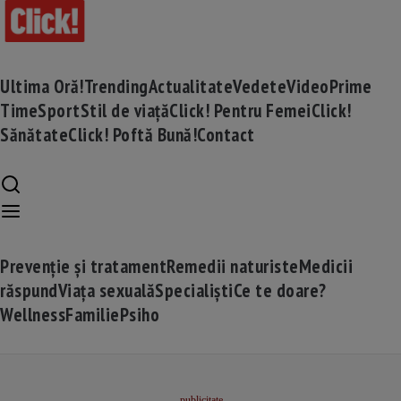
Ultima Oră!
Trending
Actualitate
Vedete
Video
Prime
Time
Sport
Stil de viață
Click! Pentru Femei
Click!
Sănătate
Click! Poftă Bună!
Contact
Prevenție și tratament
Remedii naturiste
Medicii
răspund
Viața sexuală
Specialiști
Ce te doare?
Wellness
Familie
Psiho