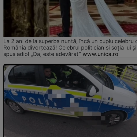
La 2 ani de la superba nuntă, încă un cuplu celebru 
România divorțează! Celebrul politician și soția lui ș
spus adio! „Da, este adevărat”
www.unica.ro