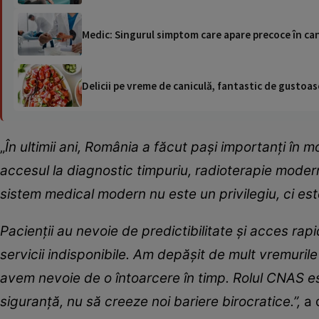
Medic: Singurul simptom care apare precoce în ca
Delicii pe vreme de caniculă, fantastic de gustoase
„
În ultimii ani, România a făcut pași importanți în 
accesul la diagnostic timpuriu, radioterapie modern
sistem medical modern nu este un privilegiu, ci est
Pacienții au nevoie de predictibilitate și acces rap
servicii indisponibile. Am depășit de mult vremurile
avem nevoie de o întoarcere în timp. Rolul CNAS es
siguranță, nu să creeze noi bariere birocratice.”,
a 