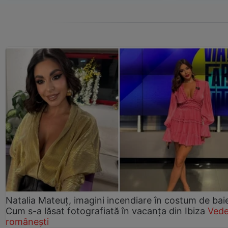
Natalia Mateuț, imagini incendiare în costum de bai
Cum s-a lăsat fotografiată în vacanța din Ibiza
Vede
românești