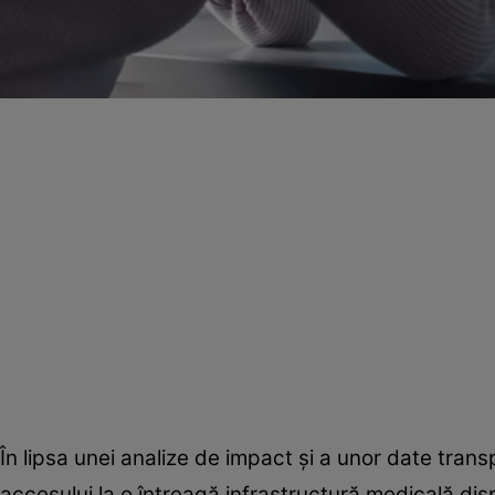
În lipsa unei analize de impact și a unor date tran
accesului la o întreagă infrastructură medicală disp