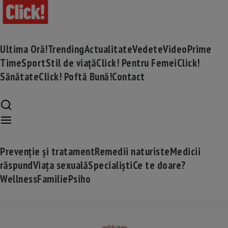
Ultima Oră!
Trending
Actualitate
Vedete
Video
Prime
Time
Sport
Stil de viață
Click! Pentru Femei
Click!
Sănătate
Click! Poftă Bună!
Contact
Prevenție și tratament
Remedii naturiste
Medicii
răspund
Viața sexuală
Specialiști
Ce te doare?
Wellness
Familie
Psiho