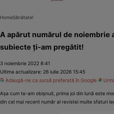
Home
Sănătate!
A apărut numărul de noiembrie al
subiecte ţi-am pregătit!
3 noiembrie 2022 8:41
Ultima actualizare:
26 iulie 2026 15:45
Adaugă-ne ca sursă preferată în Google
Urmă
Aşa cum te-am obişnuit, prima joi din lună este mom
din cel mai recent număr al revistei multe sfaturi le