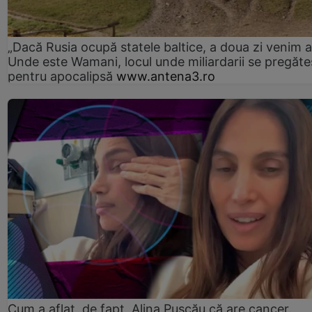
„Dacă Rusia ocupă statele baltice, a doua zi venim ai
Unde este Wamani, locul unde miliardarii se pregăte
pentru apocalipsă
www.antena3.ro
Cum a aflat, de fapt, Alina Pușcău că are cancer.