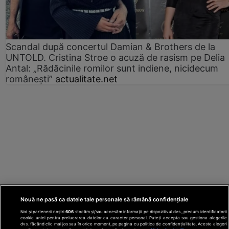
Scandal după concertul Damian & Brothers de la
UNTOLD. Cristina Stroe o acuză de rasism pe Delia
Antal: „Rădăcinile romilor sunt indiene, nicidecum
românești”
actualitate.net
Nouă ne pasă ca datele tale personale să rămână confidențiale
Noi și partenerii noștri
606
stocăm și/sau accesăm informații pe dispozitivul dvs., precum identificatorii
cookie unici pentru prelucrarea datelor cu caracter personal. Puteți accepta sau gestiona alegerile
dvs. făcând clic mai jos sau în orice moment, pe pagina cu politica de confidențialitate. Aceste alegeri