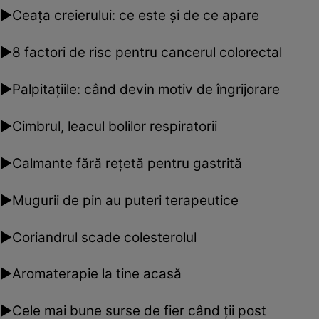
►Ceaţa creierului: ce este şi de ce apare
►8 factori de risc pentru cancerul colorectal
►Palpitaţiile: când devin motiv de îngrijorare
►Cimbrul, leacul bolilor respiratorii
►Calmante fără reţetă pentru gastrită
►Mugurii de pin au puteri terapeutice
►Coriandrul scade colesterolul
►Aromaterapie la tine acasă
►Cele mai bune surse de fier când ţii post