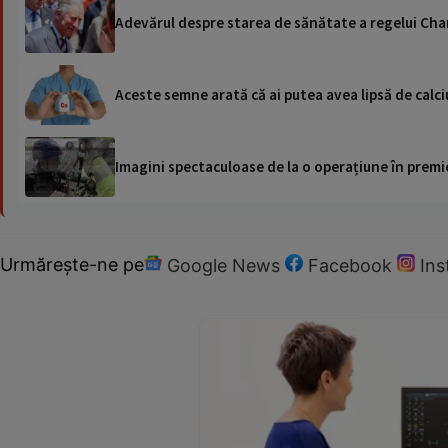
Adevărul despre starea de sănătate a regelui Charl
Aceste semne arată că ai putea avea lipsă de calci
Imagini spectaculoase de la o operațiune în premie
Urmărește-ne pe
Google News
Facebook
In