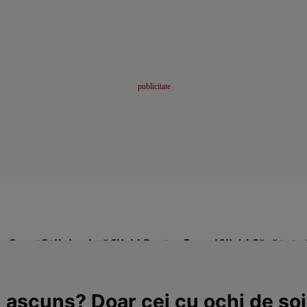
me
Sport
Stil de viață
Click! Pentru Femei
Click! Sănătate
 ascuns? Doar cei cu ochi de șoi