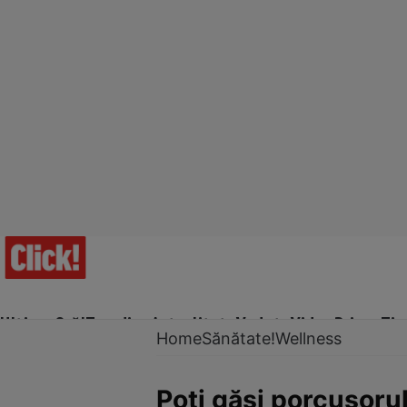
Ultima Oră!
Trending
Actualitate
Vedete
Video
Prime Ti
Home
Sănătate!
Wellness
Poți găsi porcușorul