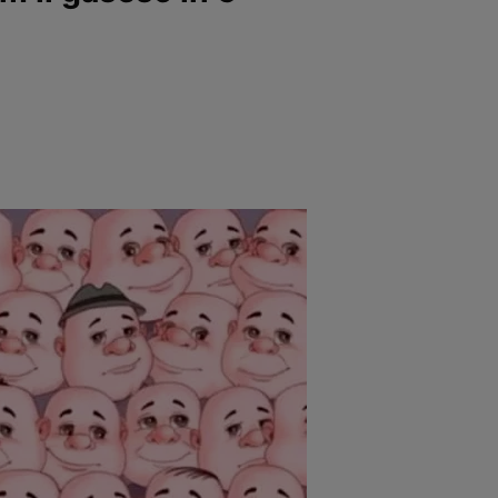
e
Psiho