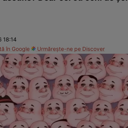
nd
Viața sexuală
Specialiști
Ce te doare?
Wellness
Famili
6 18:14
ă în Google
Urmărește-ne pe Discover