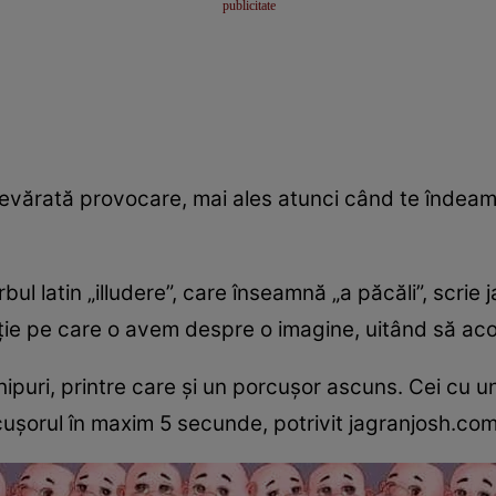
 adevărată provocare, mai ales atunci când te înde
rbul latin „illudere”, care înseamnă „a păcăli”, scri
ie pe care o avem despre o imagine, uitând să acord
ipuri, printre care și un porcușor ascuns. Cei cu un
cușorul în maxim 5 secunde, potrivit jagranjosh.com