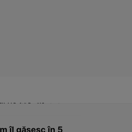
Click! Poftă Bună!
Contact
m îl găsesc în 5