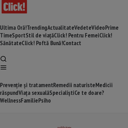
Ultima Oră!
Trending
Actualitate
Vedete
Video
Prime
Time
Sport
Stil de viață
Click! Pentru Femei
Click!
Sănătate
Click! Poftă Bună!
Contact
Prevenție și tratament
Remedii naturiste
Medicii
răspund
Viața sexuală
Specialiști
Ce te doare?
Wellness
Familie
Psiho