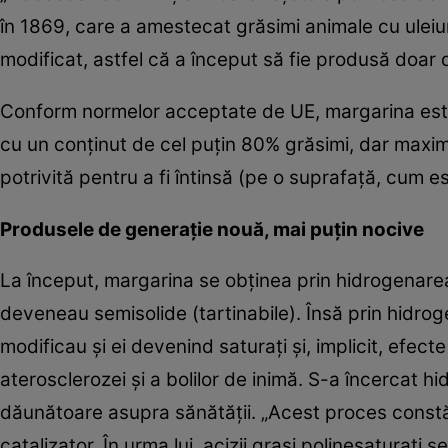
în 1869, care a amestecat grăsimi animale cu uleiur
modificat, astfel că a început să fie produsă doar d
Conform normelor acceptate de UE, margarina este 
cu un conţinut de cel puţin 80% grăsimi, dar maxim
potrivită pentru a fi întinsă (pe o suprafaţă, cum e
Produsele de generaţie nouă, mai puţin nocive
La început, margarina se obţinea prin hidrogenarea u
deveneau semisolide (tartinabile). Însă prin hidroge
modificau şi ei devenind saturaţi şi, implicit, efec
aterosclerozei şi a bolilor de inimă. S-a încercat hi
dăunătoare asupra sănătăţii. „Acest proces constă î
catalizator. În urma lui, acizii graşi polinesaturaţi