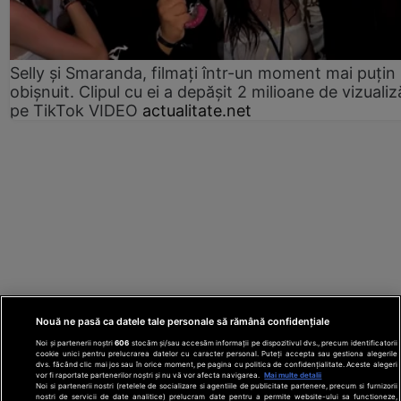
Selly și Smaranda, filmați într-un moment mai puțin
obișnuit. Clipul cu ei a depășit 2 milioane de vizualiz
pe TikTok VIDEO
actualitate.net
Nouă ne pasă ca datele tale personale să rămână confidențiale
Noi și partenerii noștri
606
stocăm și/sau accesăm informații pe dispozitivul dvs., precum identificatorii
cookie unici pentru prelucrarea datelor cu caracter personal. Puteți accepta sau gestiona alegerile
dvs. făcând clic mai jos sau în orice moment, pe pagina cu politica de confidențialitate. Aceste alegeri
vor fi raportate partenerilor noștri și nu vă vor afecta navigarea.
Mai multe detalii
Noi si partenerii nostri (retelele de socializare si agentiile de publicitate partenere, precum si furnizorii
nostri de servicii de date analitice) prelucram date pentru a permite website-ului sa functioneze,