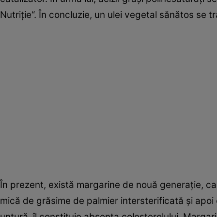
Nutriţie“. În concluzie, un ulei vegetal sănătos se
În prezent, există margarine de nouă generaţie, car
mică de grăsime de palmier intersterificată şi apoi
untură, îl constituie absenţa colesterolului. Margarin