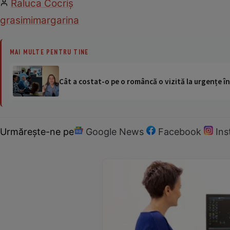
Raluca Cocriş
grasimi
margarina
MAI MULTE PENTRU TINE
Cât a costat-o pe o româncă o vizită la urgențe în
Urmărește-ne pe
Google News
Facebook
In