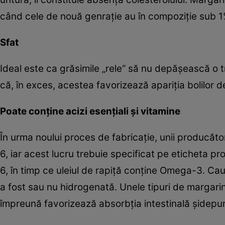
când cele de nouă genraţie au în compoziţie sub 1%
Sfat
Ideal este ca grăsimile „rele“ să nu depăşească o 
că, în exces, acestea favorizează apariţia bolilor d
Poate conţine acizi esenţiali şi vitamine
În urma noului proces de fabricaţie, unii producăt
6, iar acest lucru trebuie specificat pe eticheta pr
6, în timp ce uleiul de rapiţă conţine Omega-3. Cau
a fost sau nu hidrogenată. Unele tipuri de margari
împreună favorizează absorbţia intestinală şidepun