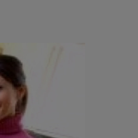
e
Psiho