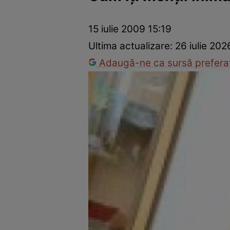
Prevenție și tratament
Remedii naturiste
Medicii răspu
15 iulie 2009 15:19
Ultima actualizare:
26 iulie 202
Adaugă-ne ca sursă preferat