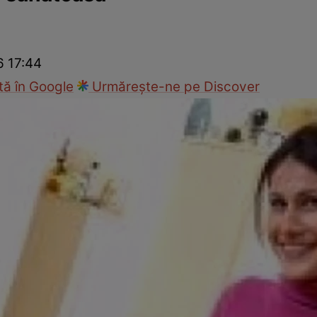
nd
Viața sexuală
Specialiști
Ce te doare?
Wellness
Famili
6 17:44
ă în Google
Urmărește-ne pe Discover