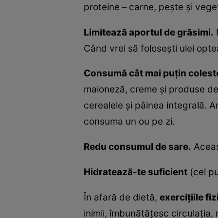
proteine – carne, peşte şi vege
Limitează aportul de grăsimi.
M
Când vrei să foloseşti ulei opt
Consumă cât mai puţin coleste
maioneză, creme şi produse de p
cerealele şi pâinea integrală. 
consuma un ou pe zi.
Redu consumul de sare.
Aceast
Hidratează-te suficient
(cel pu
În afară de dietă,
exerciţiile fi
inimii, îmbunătăţesc circulaţia, 