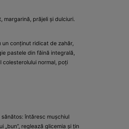
margarină, prăjeli şi dulciuri.
un conţinut ridicat de zahăr,
e pastele din făină integrală,
 colesterolului normal, poţi
l sănătos: întăresc muşchiul
ui „bun”, reglează glicemia şi ţin