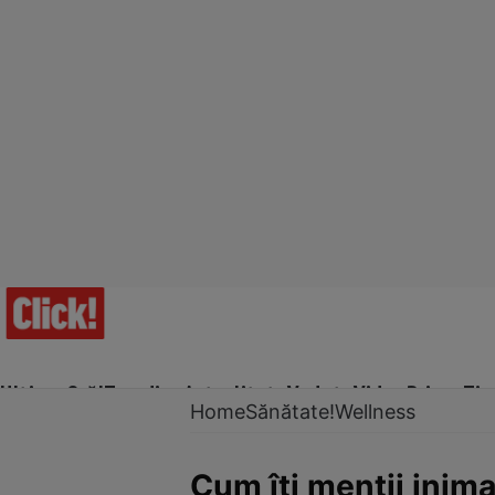
Ultima Oră!
Trending
Actualitate
Vedete
Video
Prime Ti
Home
Sănătate!
Wellness
Cum îţi menţii inim