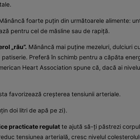
tale.
ănâncă foarte puţin din următoarele alimente: unt, 
ează pentru cel de măsline sau de rapiţă.
rol „rău”.
Mănâncă mai puţine mezeluri, dulciuri cu 
atiserie. Preferă în schimb pentru a căpăta energi
American Heart Association spune că, dacă ai nivelul
a favorizează creşterea tensiunii arteriale.
ţin doi litri de apă pe zi).
zice practicate regulat
te ajută să-ţi păstrezi corpu
reduc tensiunea arterială, cresc nivelul colesterolul