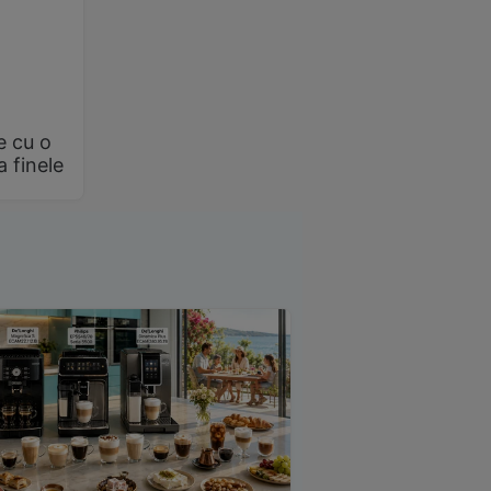
e cu o
a finele