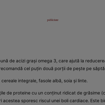
ună de acizi graşi omega 3, care ajută la reducerea
 recomandă cel puţin două porţii de peşte pe săpt
reale integrale, fasole albă, soia şi linte.
ăţile de proteine cu un conţinut ridicat de grăsime 
i acestea sporesc riscul unei boli cardiace. Este bi