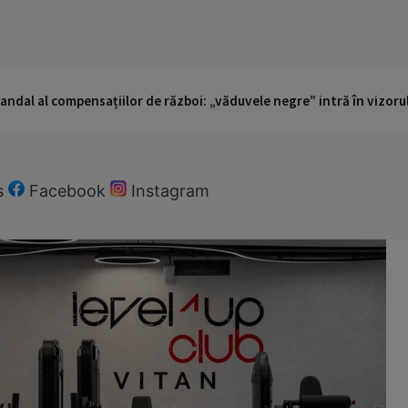
andal al compensațiilor de război: „văduvele negre” intră în vizorul
s
Facebook
Instagram