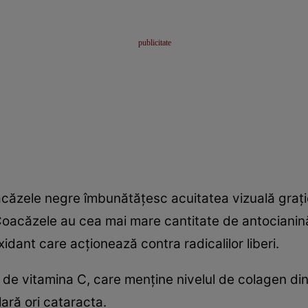
acăzele negre îmbunătăţesc acuitatea vizuală graţie
. Coacăzele au cea mai mare cantitate de antocianin
idant care acţionează contra radicalilor liberi.
de vitamina C, care menţine nivelul de colagen din
ră ori cataracta.