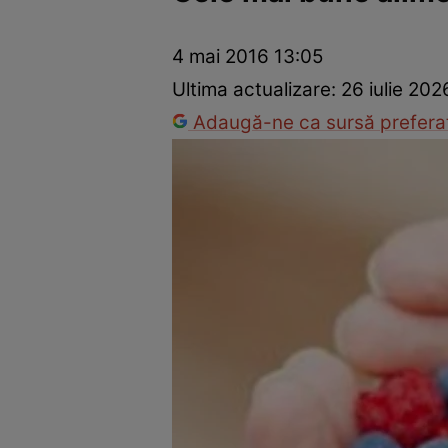
Prevenție și tratament
Remedii naturiste
Medicii răspu
4 mai 2016 13:05
Ultima actualizare:
26 iulie 202
Adaugă-ne ca sursă preferat