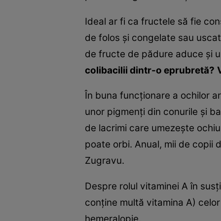
Ideal ar fi ca fructele să fie 
de folos şi congelate sau uscate
de fructe de pădure aduce şi u
colibacilii dintr-o eprubretă?
În buna funcţionare a ochilor ar
unor pigmenţi din conurile şi ba
de lacrimi care umezeşte ochiul.
poate orbi. Anual, mii de copii 
Zugravu.
Despre rolul vitaminei A în susţ
conţine multă vitamina A) celor
hemeralopie.