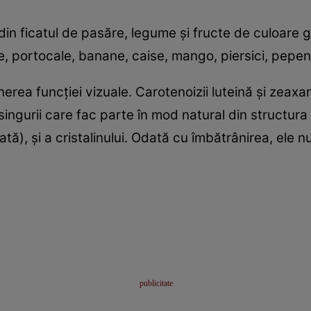
in ficatul de pasăre, legume şi fructe de culoare g
te, portocale, banane, caise, mango, piersici, pepen
inerea funcţiei vizuale. Carotenoizii luteină şi zeax
unt singurii care fac parte în mod natural din structur
ă), şi a cristalinului. Odată cu îmbătrânirea, ele nu 