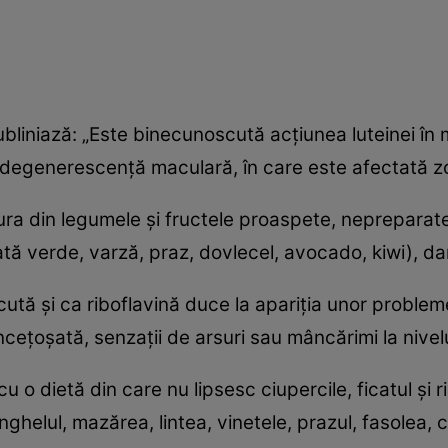
bliniază: „Este binecunoscută acţiunea luteinei în me
ă degenerescenţă maculară, în care este afectată zo
ura din legumele şi fructele proaspete, nepreparate
tă verde, varză, praz, dovlecel, avocado, kiwi), dar
ută şi ca riboflavină duce la apariţia unor proble
înceţoşată, senzaţii de arsuri sau mâncărimi la nivelu
 o dietă din care nu lipsesc ciupercile, ficatul şi ri
nghelul, mazărea, lintea, vinetele, prazul, fasolea, c