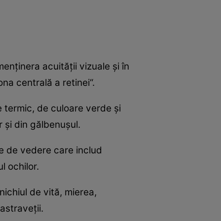
nţinera acuităţii vizuale şi în
na centrală a retinei“.
 termic, de culoare verde şi
 şi din gălbenuşul.
me de vedere care includ
l ochilor.
nichiul de vită, mierea,
astraveţii.