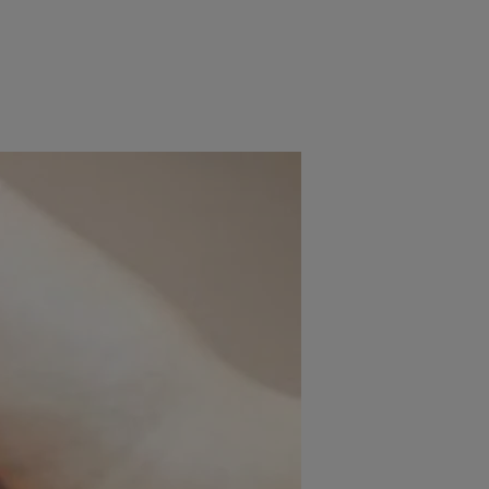
e
Psiho