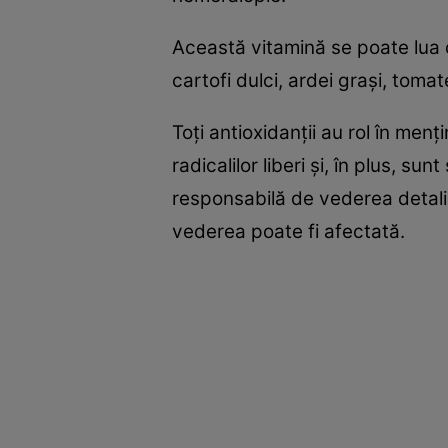
Această vitamină se poate lua d
cartofi dulci, ardei graşi, toma
Toţi antioxidanţii au rol în menţ
radicalilor liberi şi, în plus, s
responsabilă de vederea detaliat
vederea poate fi afectată.