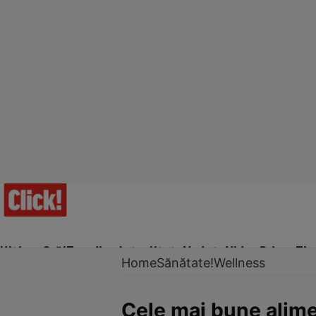
Ultima Oră!
Trending
Actualitate
Vedete
Video
Prime Ti
Home
Sănătate!
Wellness
Cele mai bune alim