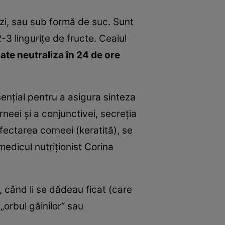
 zi, sau sub formă de suc. Sunt
-3 linguriţe de fructe. Ceaiul
poate neutraliza în 24 de ore
senţial pentru a asigura sinteza
rneei şi a conjunctivei, secreţia
fectarea corneei (keratită), se
medicul nutriţionist Corina
c, când li se dădeau ficat (care
„orbul găinilor“ sau