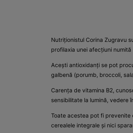
Nutriţionistul Corina Zugravu su
profilaxia unei afecţiuni numit
Aceşti antioxidanţi se pot proc
galbenă (porumb, broccoli, sala
Carenţa de vitamina B2, cunosc
sensibilitate la lumină, vedere 
Toate acestea pot fi prevenite cu
cerealele integrale şi nici spara