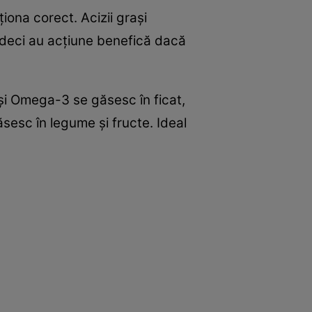
ţiona corect. Acizii graşi
, deci au acţiune benefică dacă
aşi Omega-3 se găsesc în ficat,
găsesc în legume şi fructe. Ideal