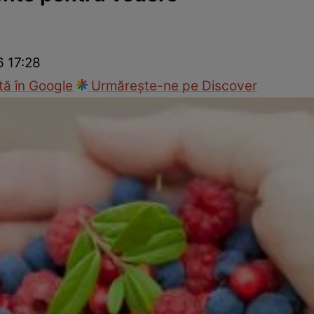
nd
Viața sexuală
Specialiști
Ce te doare?
Wellness
Famili
6 17:28
ă în Google
Urmărește-ne pe Discover