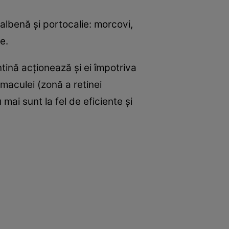
albenă şi portocalie: morcovi,
e.
antină acţionează şi ei împotriva
a maculei (zonă a retinei
mai sunt la fel de eficiente şi