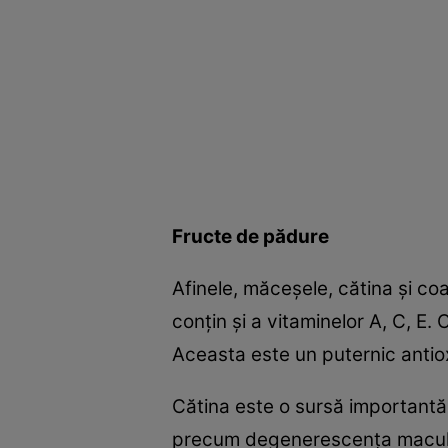
Fructe de pădure
Afinele, măceşele, cătina şi co
conţin şi a vitaminelor A, C, E
Aceasta este un puternic antiox
Cătina este o sursă importantă 
precum degenerescenţa macula