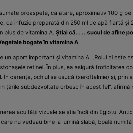
consumate proaspete, ca atare, aproximativ 100 g pe
, ca infuzie preparată din 250 ml de apă fiartă şi 2
n plus de vitamina A.
Ştiai că... ...sucul de afine 
Vegetale bogate în vitamina A
e un aport important şi vitamina A. „Rolul ei este e
stonaşele retinei. În plus, ea asigură troficitatea co
 În carenţe, ochiul se usucă (xeroftalmie) şi, prin a
din ţările subdezvoltate orbesc în acest fel“, afirmă 
inerea acuităţii vizuale se ştia încă din Egiptul Anti
 care nu vedeau bine la lumină slabă, boală numită 