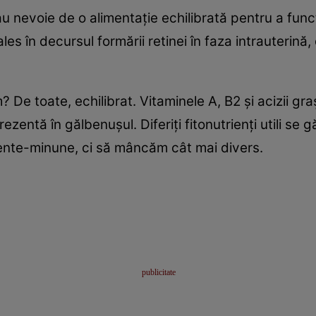
 au nevoie de o alimentaţie echilibrată pentru a func
es în decursul formării retinei în faza intrauterină
De toate, echilibrat. Vitaminele A, B2 şi acizii gr
zentă în gălbenuşul. Diferiţi fitonutrienţi utili se 
ente-minune, ci să mâncăm cât mai divers.