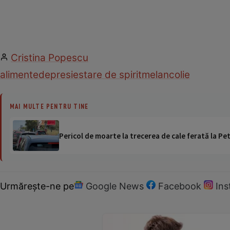
Cristina Popescu
alimente
depresie
stare de spirit
melancolie
MAI MULTE PENTRU TINE
Pericol de moarte la trecerea de cale ferată la Pet
Urmărește-ne pe
Google News
Facebook
In