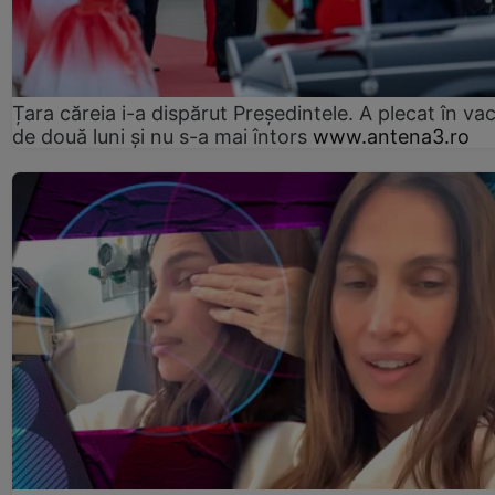
Țara căreia i-a dispărut Președintele. A plecat în va
de două luni și nu s-a mai întors
www.antena3.ro