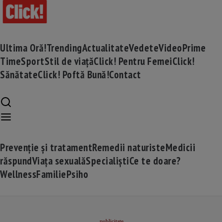
Ultima Oră!
Trending
Actualitate
Vedete
Video
Prime
Time
Sport
Stil de viață
Click! Pentru Femei
Click!
Sănătate
Click! Poftă Bună!
Contact
Prevenție și tratament
Remedii naturiste
Medicii
răspund
Viața sexuală
Specialiști
Ce te doare?
Wellness
Familie
Psiho