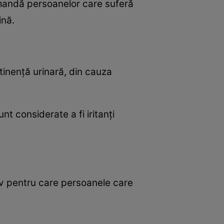
comandă persoanelor care suferă
ină.
tinenţă urinară, din cauza
t considerate a fi iritanţi
otiv pentru care persoanele care