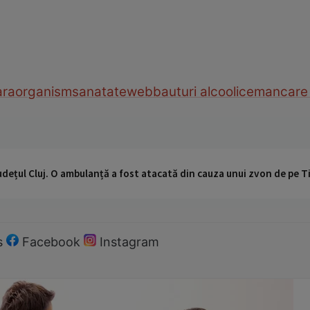
ara
organism
sanatate
web
bauturi alcoolice
mancare
udețul Cluj. O ambulanță a fost atacată din cauza unui zvon de pe 
s
Facebook
Instagram