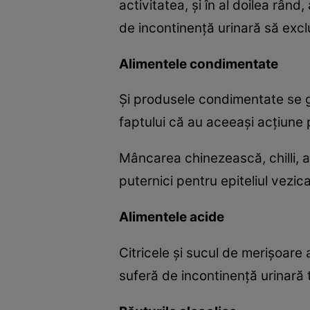
activitatea, şi în al doilea rân
de incontinenţă urinară să excl
Alimentele condimentate
Şi produsele condimentate se gă
faptului că au aceeaşi acţiune p
Mâncarea chinezească, chilli, ar
puternici pentru epiteliul vezica
Alimentele acide
Citricele şi sucul de merişoare 
suferă de incontinenţă urinară t