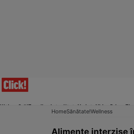
Ultima Oră!
Trending
Actualitate
Vedete
Video
Prime Ti
Home
Sănătate!
Wellness
Alimente interzise î