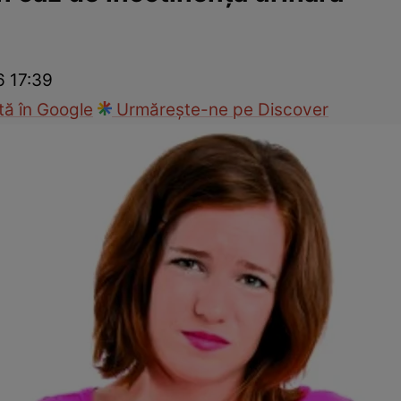
nd
Viața sexuală
Specialiști
Ce te doare?
Wellness
Famili
6 17:39
ă în Google
Urmărește-ne pe Discover