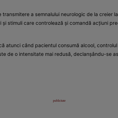
e transmitere a semnalului neurologic de la creier la
i şi stimuli care controlează şi comandă acţiuni p
a că atunci când pacientul consumă alcool, controlul
ste de o intensitate mai redusă, declanşându-se as