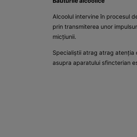
Băuturile alcoolice
Alcoolul intervine în procesul d
prin transmiterea unor impulsur
micţiunii.
Specialiştii atrag atrag atenţi
asupra aparatului sfincterian e