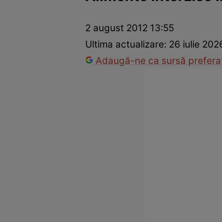
Prevenție și tratament
Remedii naturiste
Medicii răspu
2 august 2012 13:55
Ultima actualizare:
26 iulie 202
Adaugă-ne ca sursă preferat