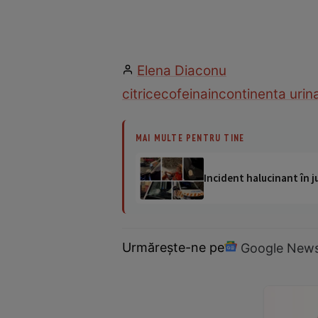
Elena Diaconu
citrice
cofeina
incontinenta urin
MAI MULTE PENTRU TINE
Incident halucinant în j
Urmărește-ne pe
Google New