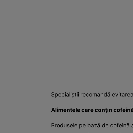
Specialiştii recomandă evitare
Alimentele care conţin cofein
Produsele pe bază de cofeină ac