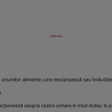
a anumitor alimente care declanşează sau înrăutăţe
ă
ţionează asupra vezicii urinare în mod dublu: în pr