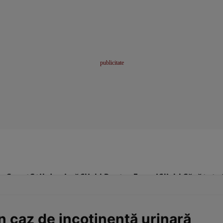
me
Sport
Stil de viață
Click! Pentru Femei
Click! Sănătate
n caz de incotinenţă urinară