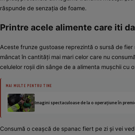
răspunde de senzaţia de foame.
Printre acele alimente care iti d
Aceste frunze gustoase reprezintă o sursă de fie
mâncat în cantităţi mai mari celor care nu consum
celulelor roşii din sânge de a alimenta muşchii cu o
MAI MULTE PENTRU TINE
Imagini spectaculoase de la o operațiune în premie
Consumă o ceaşcă de spanac fiert pe zi şi vei vede