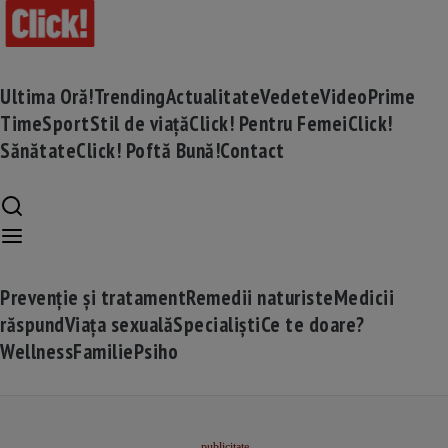
Ultima Oră!
Trending
Actualitate
Vedete
Video
Prime
Time
Sport
Stil de viață
Click! Pentru Femei
Click!
Sănătate
Click! Poftă Bună!
Contact
Prevenție și tratament
Remedii naturiste
Medicii
răspund
Viața sexuală
Specialiști
Ce te doare?
Wellness
Familie
Psiho