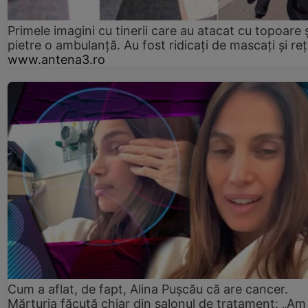
Primele imagini cu tinerii care au atacat cu topoare ș
pietre o ambulanță. Au fost ridicați de mascați și reț
www.antena3.ro
Cum a aflat, de fapt, Alina Pușcău că are cancer.
Mărturia făcută chiar din salonul de tratament: „Am