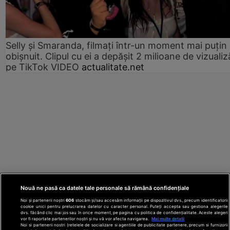
Selly și Smaranda, filmați într-un moment mai puțin
obișnuit. Clipul cu ei a depășit 2 milioane de vizualiz
pe TikTok VIDEO
actualitate.net
Nouă ne pasă ca datele tale personale să rămână confidențiale
Noi și partenerii noștri
606
stocăm și/sau accesăm informații pe dispozitivul dvs., precum identificatorii
cookie unici pentru prelucrarea datelor cu caracter personal. Puteți accepta sau gestiona alegerile
dvs. făcând clic mai jos sau în orice moment, pe pagina cu politica de confidențialitate. Aceste alegeri
vor fi raportate partenerilor noștri și nu vă vor afecta navigarea.
Mai multe detalii
Noi si partenerii nostri (retelele de socializare si agentiile de publicitate partenere, precum si furnizorii