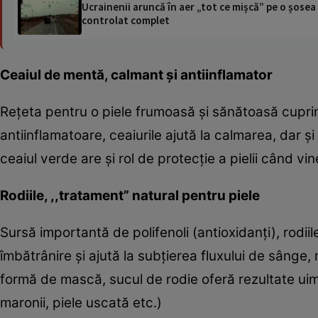
Ucrainenii aruncă în aer „tot ce mișcă” pe o șose
controlat complet
Ceaiul de mentă, calmant şi antiinflamator
Reţeta pentru o piele frumoasă şi sănătoasă cuprind
antiinflamatoare, ceaiurile ajută la calmarea, dar ş
ceaiul verde are şi rol de protecţie a pielii când v
Rodiile, ,,tratament” natural pentru piele
Sursă importantă de polifenoli (antioxidanţi), rodiile
îmbătrânire şi ajută la subţierea fluxului de sânge,
formă de mască, sucul de rodie oferă rezultate uimito
maronii, piele uscată etc.)