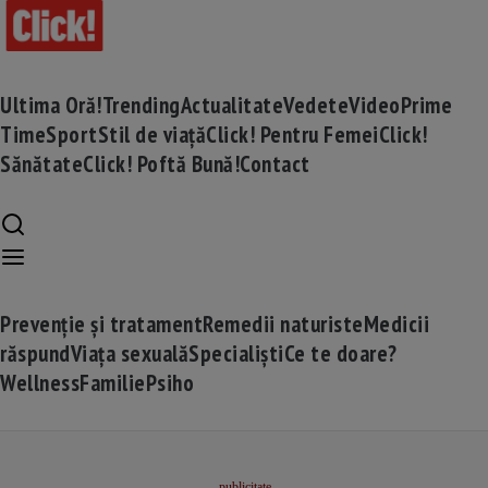
Ultima Oră!
Trending
Actualitate
Vedete
Video
Prime
Time
Sport
Stil de viață
Click! Pentru Femei
Click!
Sănătate
Click! Poftă Bună!
Contact
Prevenție și tratament
Remedii naturiste
Medicii
răspund
Viața sexuală
Specialiști
Ce te doare?
Wellness
Familie
Psiho