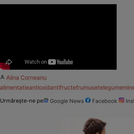
Alina Corneanu
alimentatie
antioxidanti
fructe
frumusete
legume
mine
Urmărește-ne pe
Google News
Facebook
In