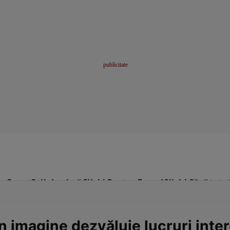
me
Sport
Stil de viață
Click! Pentru Femei
Click! Sănătate
n imagine dezvăluie lucruri inte