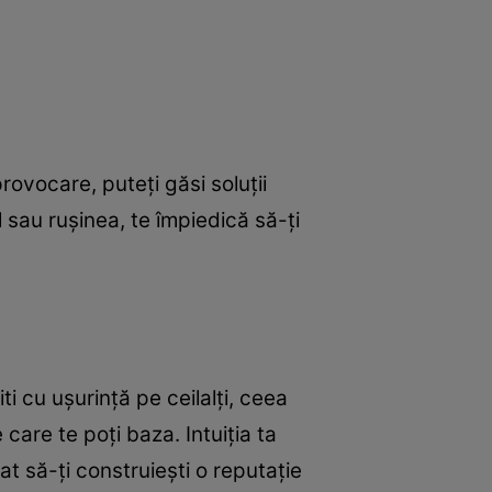
ovocare, puteți găsi soluții
l sau rușinea, te împiedică să-ți
i cu ușurință pe ceilalți, ceea
care te poți baza. Intuiția ta
at să-ți construiești o reputație