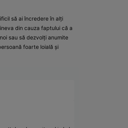
cil să ai încredere în alți
cineva din cauza faptului că a
i noi sau să dezvolți anumite
ersoană foarte loială și