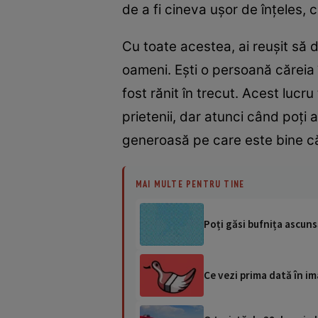
de a fi cineva ușor de înțeles, 
Cu toate acestea, ai reușit să de
oameni. Ești o persoană căreia 
fost rănit în trecut. Acest lucr
prietenii, dar atunci când poți 
generoasă pe care este bine că 
MAI MULTE PENTRU TINE
Poți găsi bufnița ascuns
Ce vezi prima dată în im