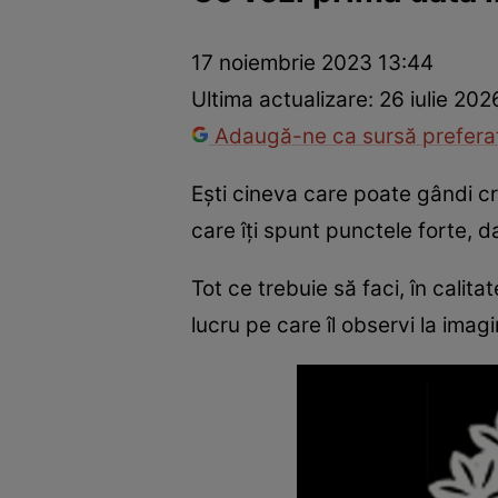
Prevenție și tratament
Remedii naturiste
Medicii răspu
17 noiembrie 2023 13:44
Ultima actualizare:
26 iulie 202
Adaugă-ne ca sursă preferat
Ești cineva care poate gândi cre
care îți spunt punctele forte, d
Tot ce trebuie să faci, în calitat
lucru pe care îl observi la imagi