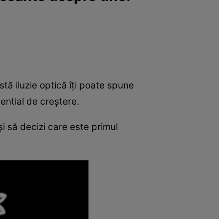
e
Psiho
tă iluzie optică îți poate spune
tential de creștere.
 și să decizi care este primul