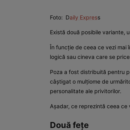
Foto: D
aily Expres
s
Există două posibile variante, u
În funcție de ceea ce vezi mai 
logică sau cineva care se price
Poza a fost distribuită pentru pr
câștigat o mulțiome de urmăritor
personalitate ale privitorilor.
Așadar, ce reprezintă ceea ce 
Două fețe