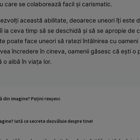
cu care se colaborează facil și carismatic.
zvolți această abilitate, deoarece uneori îți este difi
îi ia ceva timp să se deschidă și să se apropie de 
u te poate face uneori să ratezi întâlnirea cu oamen
avea încredere în cineva, oamenii găsesc că ești o p
o aibă în viața lor.
ă din imagine? Puțini reușesc
agine? Iată ce secrete dezvăluie despre tine!