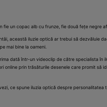
n fie un copac alb cu frunze, fie două fețe negre afl
întâi, această iluzie optică ar trebui să dezvăluie 
pe mai bine la oameni.
ima dată într-un videoclip de către specialista în ilu
i online prin trăsăturile desenele care promit să id
vezi, ce spune iluzia optică despre personalitatea 