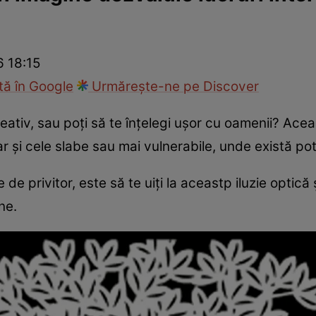
nd
Viața sexuală
Specialiști
Ce te doare?
Wellness
Famili
6 18:15
ă în Google
Urmărește-ne pe Discover
ativ, sau poți să te înțelegi ușor cu oamenii? Aceas
ar și cele slabe sau mai vulnerabile, unde există po
e de privitor, este să te uiți la aceastp iluzie optică
ne.