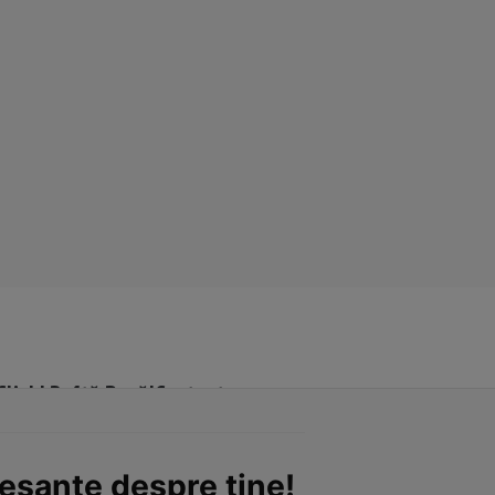
Click! Poftă Bună!
Contact
resante despre tine!