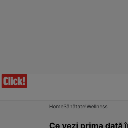
Ultima Oră!
Trending
Actualitate
Vedete
Video
Prime Ti
Home
Sănătate!
Wellness
Ce vezi prima dată î