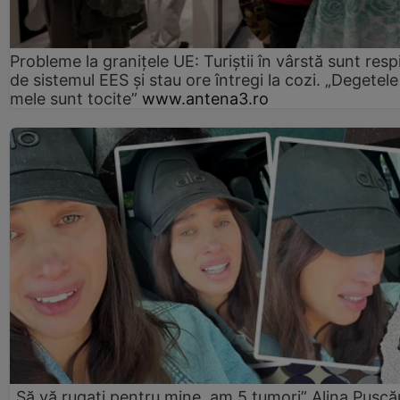
Probleme la granițele UE: Turiștii în vârstă sunt resp
de sistemul EES și stau ore întregi la cozi. „Degetele
mele sunt tocite”
www.antena3.ro
„Să vă rugați pentru mine, am 5 tumori” Alina Pușcău