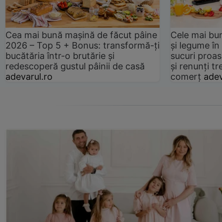
Cea mai bună mașină de făcut pâine
Cele mai bu
2026 – Top 5 + Bonus: transformă-ți
și legume în
bucătăria într-o brutărie și
sucuri proas
redescoperă gustul pâinii de casă
și renunți tr
adevarul.ro
comerț
adev