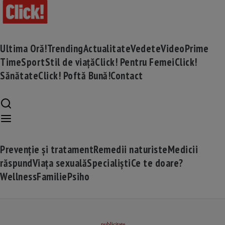
Ultima Oră!
Trending
Actualitate
Vedete
Video
Prime
Time
Sport
Stil de viață
Click! Pentru Femei
Click!
Sănătate
Click! Poftă Bună!
Contact
Prevenție și tratament
Remedii naturiste
Medicii
răspund
Viața sexuală
Specialiști
Ce te doare?
Wellness
Familie
Psiho