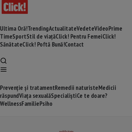
Ultima Oră!
Trending
Actualitate
Vedete
Video
Prime
Time
Sport
Stil de viață
Click! Pentru Femei
Click!
Sănătate
Click! Poftă Bună!
Contact
Prevenție și tratament
Remedii naturiste
Medicii
răspund
Viața sexuală
Specialiști
Ce te doare?
Wellness
Familie
Psiho