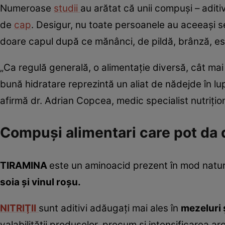
Numeroase
studii
au arătat că unii compuşi – aditivi
de
cap
. Desigur, nu toate persoanele au aceeaşi se
doare capul după ce mănânci, de pildă, brânză, este
„Ca regulă generală, o alimentaţie diversă, cât mai
bună hidratare reprezintă un aliat de nădejde în lu
afirmă dr. Adrian Copcea, medic specialist nutriţio
Compuşi alimentari care pot da 
TIRAMINA
este un aminoacid prezent în mod natu
soia şi vinul roşu.
NITRIŢII
sunt aditivi adăugaţi mai ales în
mezeluri
valabilităţii produselor, precum şi intensificarea ar