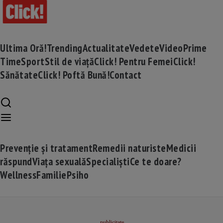
Ultima Oră!
Trending
Actualitate
Vedete
Video
Prime
Time
Sport
Stil de viață
Click! Pentru Femei
Click!
Sănătate
Click! Poftă Bună!
Contact
Prevenție și tratament
Remedii naturiste
Medicii
răspund
Viața sexuală
Specialiști
Ce te doare?
Wellness
Familie
Psiho