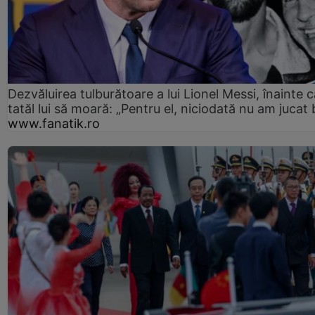
Dezvăluirea tulburătoare a lui Lionel Messi, înainte c
tatăl lui să moară: „Pentru el, niciodată nu am jucat 
www.fanatik.ro