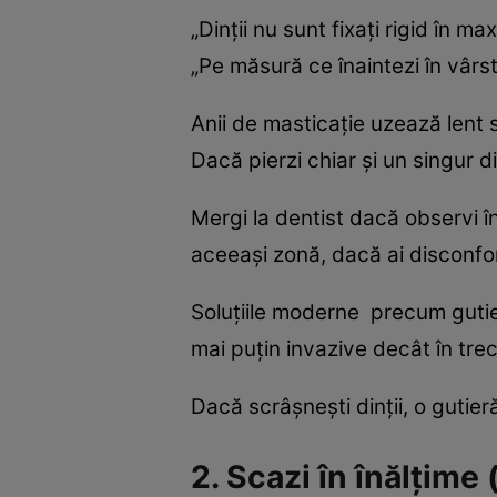
„Dinții nu sunt fixați rigid în
„Pe măsură ce înaintezi în vârst
Anii de masticație uzează lent 
Dacă pierzi chiar și un singur di
Mergi la dentist dacă observi în
aceeași zonă, dacă ai disconfor
Soluțiile moderne precum gutier
mai puțin invazive decât în trec
Dacă scrâșnești dinții, o gutie
2. Scazi în înălțime