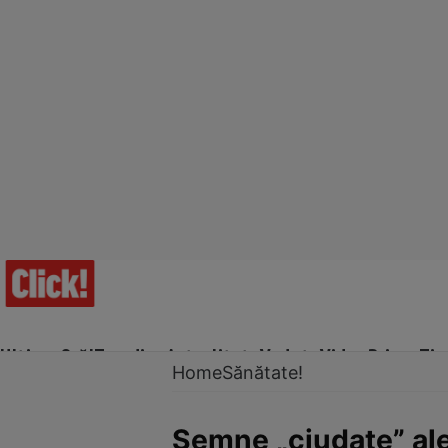
Ultima Oră!
Trending
Actualitate
Vedete
Video
Prime Ti
Home
Sănătate!
Semne „ciudate” ale î