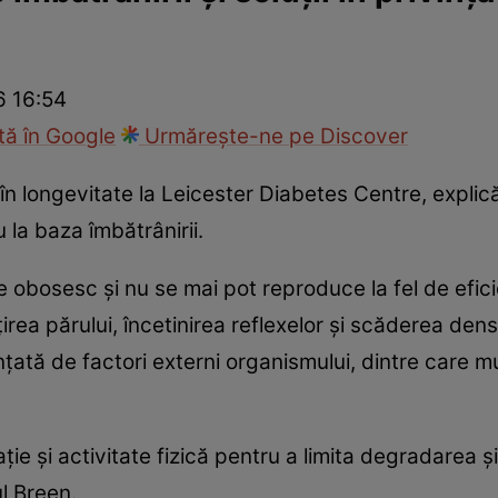
nd
Viața sexuală
Specialiști
Ce te doare?
Wellness
Famili
6 16:54
ă în Google
Urmărește-ne pe Discover
în longevitate la Leicester Diabetes Centre, explic
la baza îmbătrânirii.
e obosesc și nu se mai pot reproduce la fel de efici
nțirea părului, încetinirea reflexelor și scăderea dens
ată de factori externi organismului, dintre care mul
ie și activitate fizică pentru a limita degradarea ș
l Breen.