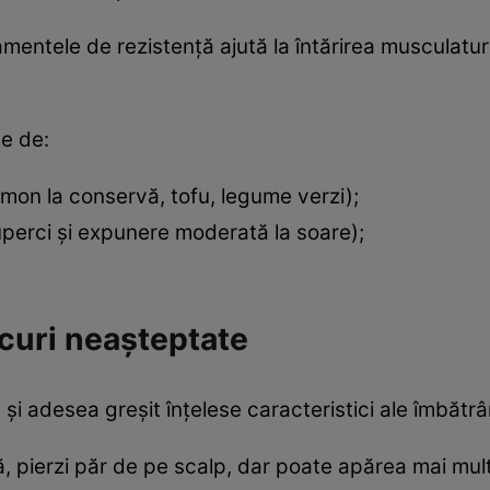
amentele de rezistență ajută la întărirea musculaturi
se de:
omon la conservă, tofu, legume verzi);
uperci și expunere moderată la soare);
locuri neașteptate
 și adesea greșit înțelese caracteristici ale îmbătrân
ă, pierzi păr de pe scalp, dar poate apărea mai mul