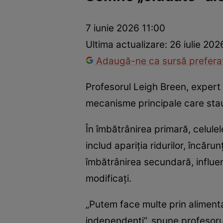
Prevenție și tratament
Remedii naturiste
Medicii răspu
7 iunie 2026 11:00
Ultima actualizare:
26 iulie 202
Adaugă-ne ca sursă preferat
Profesorul Leigh Breen, expert 
mecanisme principale care stau 
În îmbătrânirea primară, celulel
includ apariția ridurilor, încăru
îmbătrânirea secundară, influenț
modificați.
„Putem face multe prin alimentaț
independenți”, spune profesoru