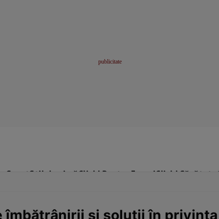
me
Sport
Stil de viață
Click! Pentru Femei
Click! Sănătate
mbătrânirii și soluții în privința