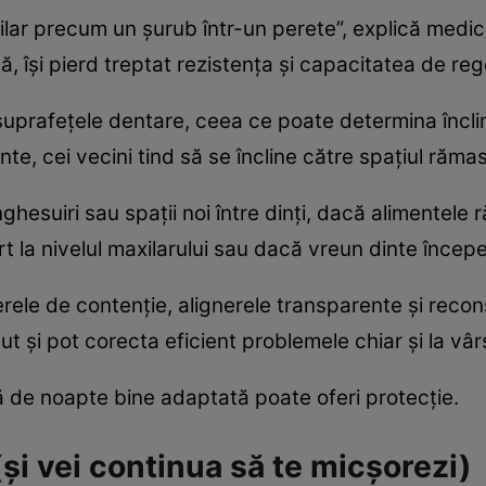
 maxilar precum un șurub într-un perete”, explică me
ă, își pierd treptat rezistența și capacitatea de re
suprafețele dentare, ceea ce poate determina înclin
nte, cei vecini tind să se încline către spațiul rămas 
ghesuiri sau spații noi între dinți, dacă alimentele
t la nivelul maxilarului sau dacă vreun dinte începe
ele de contenție, alignerele transparente și recon
ut și pot corecta eficient problemele chiar și la vâr
ră de noapte bine adaptată poate oferi protecție.
 (și vei continua să te micșorezi)