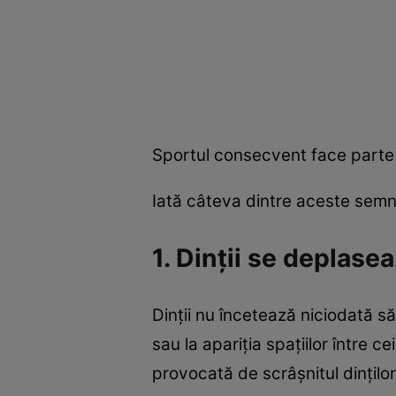
Sportul consecvent face parte d
Iată câteva dintre aceste semne
1. Dinții se deplasea
Dinții nu încetează niciodată s
sau la apariția spațiilor între 
provocată de scrâșnitul dinților