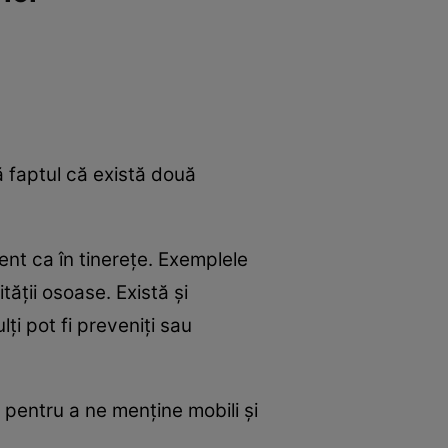
e
Psiho
ă faptul că există două
ent ca în tinerețe. Exemplele
ității osoase. Există și
ți pot fi preveniți sau
i pentru a ne menține mobili și