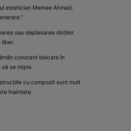
dicul estetician Memee Ahmad.
generare.”
area sau deplasarea dinților.
liber.
 rămân constant blocate în
 să se miște.
strucțiile cu compozit sunt mult
ste înaintate.