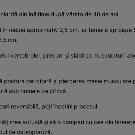
piardă din înălțime după vârsta de 40 de ani.
rd în medie aproximativ 2,5 cm, iar femeile aproape
2,5 cm.
ivelul vertebrelor, precum și slăbirea musculaturii 
ă postura deficitară și pierderea masei musculare 
ută sub numele de cifoză.
eori reversibilă, poți încetini procesul.
înălțimea actuală și să o compari cu cea din tiner
scul de osteoporoză.