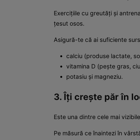
Exercițiile cu greutăți și antren
țesut osos.
Asigură-te că ai suficiente sur
calciu (produse lactate, s
vitamina D (pește gras, ci
potasiu și magneziu.
3. Îți crește păr în 
Este una dintre cele mai vizibile
Pe măsură ce înaintezi în vârst