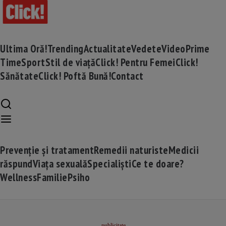
Ultima Oră!
Trending
Actualitate
Vedete
Video
Prime
Time
Sport
Stil de viață
Click! Pentru Femei
Click!
Sănătate
Click! Poftă Bună!
Contact
Prevenție și tratament
Remedii naturiste
Medicii
răspund
Viața sexuală
Specialiști
Ce te doare?
Wellness
Familie
Psiho