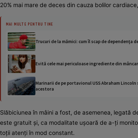
20% mai mare de deces din cauza bolilor cardiace, r
MAI MULTE PENTRU TINE
Trucuri de la mămici: cum îl scap de dependenţa d
Evită cele mai periculoase ingrediente din mânca
Marinarii de pe portavionul USS Abraham Lincoln su
acestora
Slăbiciunea în mâini a fost, de asemenea, legată d
este gratuit și, ca modalitate ușoară de a-ți monit
toții atenți în mod constant.