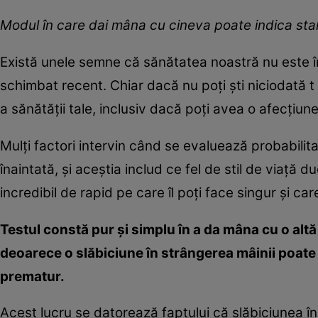
Modul în care dai mâna cu cineva poate indica star
Există unele semne că sănătatea noastră nu este î
schimbat recent. Chiar dacă nu poți ști niciodată t 
a sănătății tale, inclusiv dacă poți avea o afecțiu
Mulți factori intervin când se evaluează probabili
înaintată, și aceștia includ ce fel de stil de viață d
incredibil de rapid pe care îl poți face singur și ca
Testul constă pur și simplu în a da mâna cu o altă
deoarece o slăbiciune în strângerea mâinii poate p
prematur.
Acest lucru se datorează faptului că slăbiciunea în