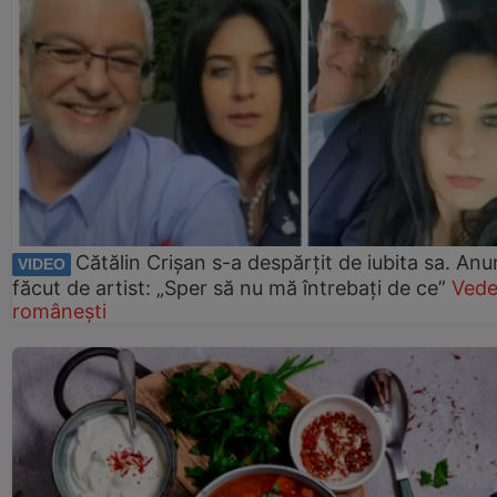
Cătălin Crișan s-a despărțit de iubita sa. Anu
VIDEO
făcut de artist: „Sper să nu mă întrebați de ce”
Vede
românești