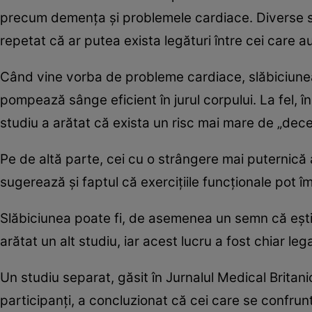
precum demența și problemele cardiace. Diverse stu
repetat că ar putea exista legături între cei care 
Când vine vorba de probleme cardiace, slăbiciunea 
pompează sânge eficient în jurul corpului. La fel, în
studiu a arătat că exista un risc mai mare de „dece
Pe de altă parte, cei cu o strângere mai puternică a
sugerează și faptul că exercițiile funcționale pot î
Slăbiciunea poate fi, de asemenea un semn că ești 
arătat un alt studiu, iar acest lucru a fost chiar le
Un studiu separat, găsit în Jurnalul Medical Britan
participanți, a concluzionat că cei care se confruntă