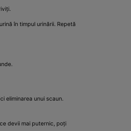
viți.
urină în timpul urinării. Repetă
unde.
ci eliminarea unui scaun.
e devii mai puternic, poți