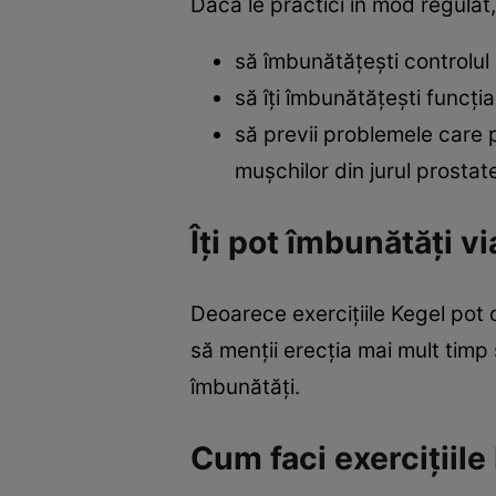
Dacă le practici în mod regulat,
să îmbunătățești controlul 
să îți îmbunătățești funcți
să previi problemele care 
mușchilor din jurul prostate
Îți pot îmbunătăți v
Deoarece exercițiile Kegel pot co
să menții erecția mai mult timp 
îmbunătăți.
Cum faci exercițiile