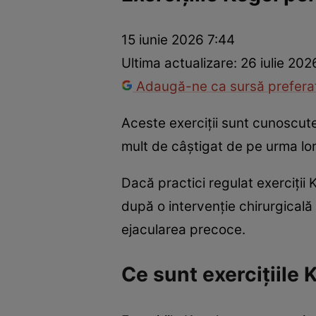
Prevenție și tratament
Remedii naturiste
Medicii răspu
15 iunie 2026 7:44
Ultima actualizare:
26 iulie 202
Adaugă-ne ca sursă preferat
Aceste exerciții sunt cunoscute 
mult de câștigat de pe urma lor
Dacă practici regulat exerciții 
după o intervenție chirurgicală 
ejacularea precoce.
Ce sunt exercițiile 