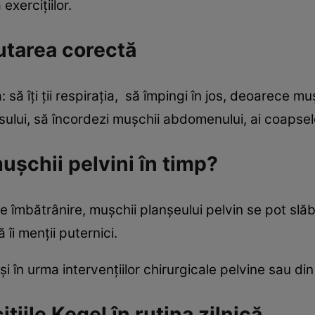
exercițiilor.
utarea corectă
ă: să îți ții respirația, să împingi în jos, deoarece m
visului, să încordezi mușchii abdomenului, ai coapsel
ușchii pelvini în timp?
 îmbătrânire, mușchii planșeului pelvin se pot slăbi.
 îi menții puternici.
i în urma intervențiilor chirurgicale pelvine sau din
țiile Kegel în rutina zilnică