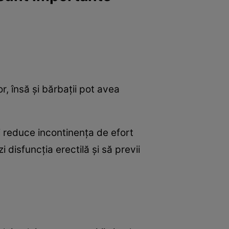
e
Psiho
r, însă și bărbații pot avea
oți reduce incontinența de efort
 disfuncția erectilă și să previi