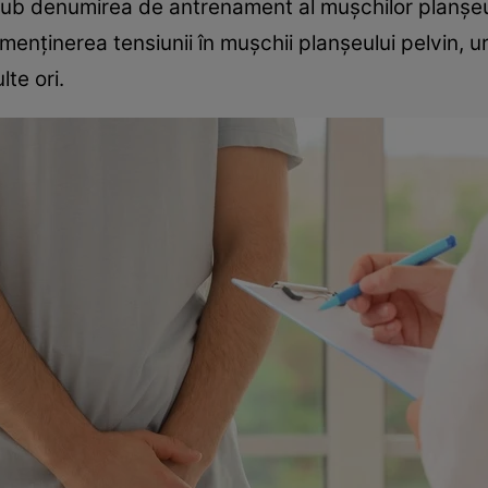
 sub denumirea de antrenament al mușchilor planșeulu
enținerea tensiunii în mușchii planșeului pelvin, ur
te ori.