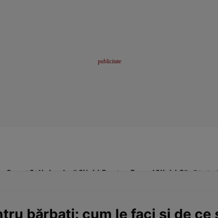
me
Sport
Stil de viață
Click! Pentru Femei
Click! Sănătate
ntru bărbați: cum le faci și de c