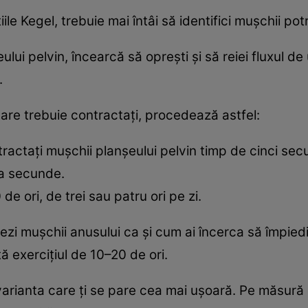
le Kegel, trebuie mai întâi să identifici mușchii potri
lui pelvin, încearcă să oprești și să reiei fluxul de 
.
care trebuie contractați, procedează astfel:
ractați mușchii planșeului pelvin timp de cinci sec
a secunde.
e ori, de trei sau patru ori pe zi.
zi mușchii anusului ca și cum ai încerca să împiedi
ă exercițiul de 10–20 de ori.
rianta care ți se pare cea mai ușoară. Pe măsură c