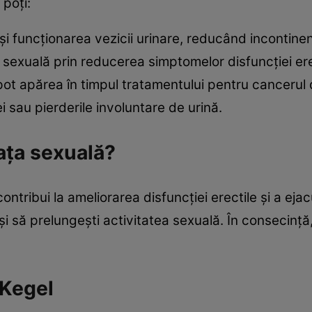
 poți:
și funcționarea vezicii urinare, reducând incontinen
a sexuală prin reducerea simptomelor disfuncției erec
pot apărea în timpul tratamentului pentru cancerul d
i sau pierderile involuntare de urină.
iața sexuală?
ntribui la ameliorarea disfuncției erectile și a ejac
și să prelungești activitatea sexuală. În consecință
 Kegel