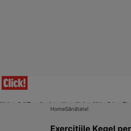
Ultima Oră!
Trending
Actualitate
Vedete
Video
Prime Ti
Home
Sănătate!
Exercițiile Kegel pe