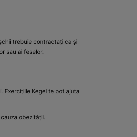
ușchii trebuie contractați ca și
or sau ai feselor.
 Exercițiile Kegel te pot ajuta
 cauza obezității.