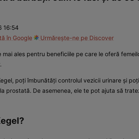
nd
Viața sexuală
Specialiști
Ce te doare?
Wellness
Famili
6 16:54
ă în Google
Urmărește-ne pe Discover
mai ales pentru beneficiile pe care le oferă femeilo
.
Kegel, poți îmbunătăți controlul vezicii urinare și p
la prostată. De asemenea, ele te pot ajuta să tratezi
Kegel?