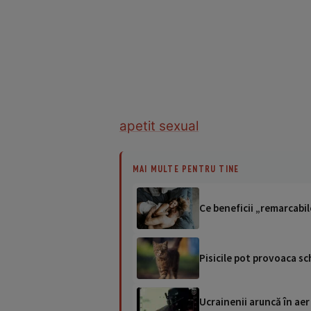
apetit sexual
MAI MULTE PENTRU TINE
Ce beneficii „remarcabil
Pisicile pot provoaca s
Ucrainenii aruncă în aer