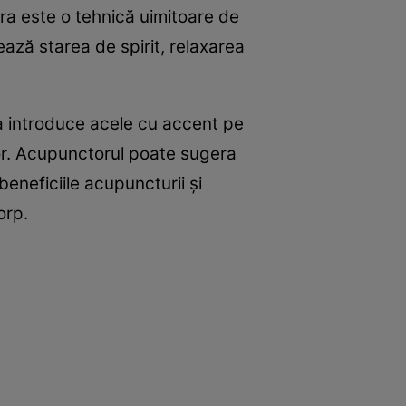
ra este o tehnică uimitoare de
țează starea de spirit, relaxarea
a introduce acele cu accent pe
ilor. Acupunctorul poate sugera
eneficiile acupuncturii și
orp.