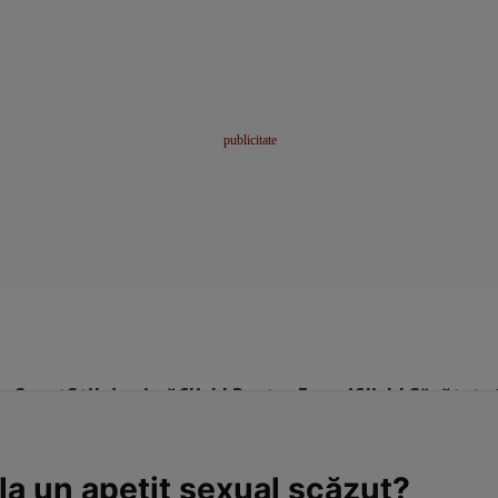
me
Sport
Stil de viață
Click! Pentru Femei
Click! Sănătate
la un apetit sexual scăzut?