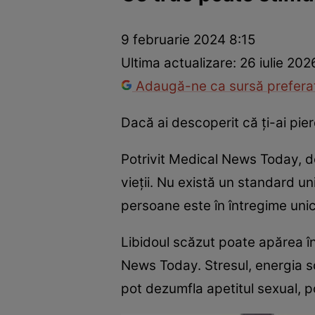
Prevenție și tratament
Remedii naturiste
Medicii răspu
9 februarie 2024 8:15
Ultima actualizare:
26 iulie 202
Adaugă-ne ca sursă preferat
Dacă ai descoperit că ți-ai pier
Potrivit Medical News Today, do
vieții. Nu există un standard u
persoane este în întregime uni
Libidoul scăzut poate apărea în
News Today. Stresul, energia sc
pot dezumfla apetitul sexual, p