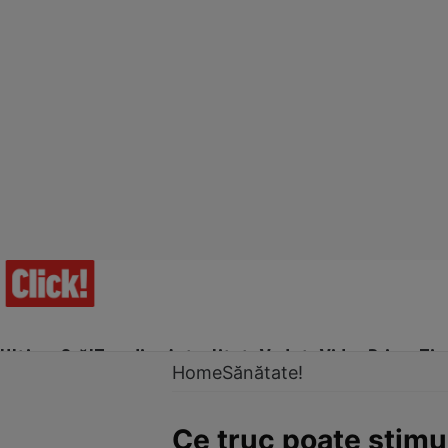
Ultima Oră!
Trending
Actualitate
Vedete
Video
Prime Ti
Home
Sănătate!
Ce truc poate stimu