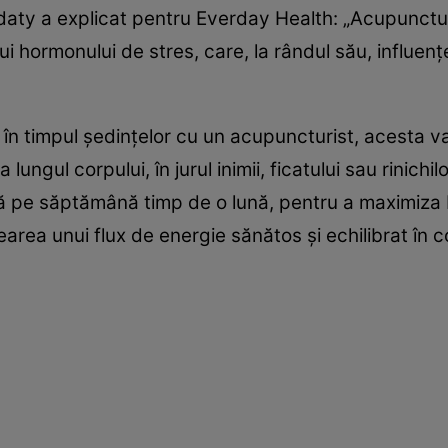
daty a explicat pentru Everday Health: „Acupunctu
lui hormonului de stres, care, la rândul său, influen
 timpul ședințelor cu un acupuncturist, acesta v
ungul corpului, în jurul inimii, ficatului sau rinich
ă pe săptămână timp de o lună, pentru a maximiza b
rearea unui flux de energie sănătos și echilibrat în c