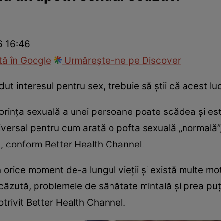
nd
Viața sexuală
Specialiști
Ce te doare?
Wellness
Famili
6 16:46
ă în Google
Urmărește-ne pe Discover
dut interesul pentru sex, trebuie să știi că acest lu
rința sexuală a unei persoane poate scădea și este
niversal pentru cum arată o pofta sexuală „normală”
c, conform Better Health Channel.
 orice moment de-a lungul vieții și există multe mo
ăzută, problemele de sănătate mintală și prea puțin
otrivit Better Health Channel.