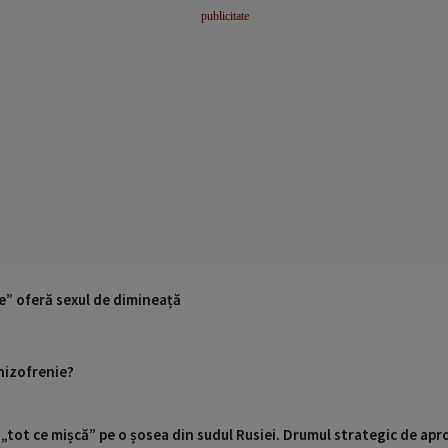
e” oferă sexul de dimineață
chizofrenie?
 „tot ce mișcă” pe o șosea din sudul Rusiei. Drumul strategic de ap