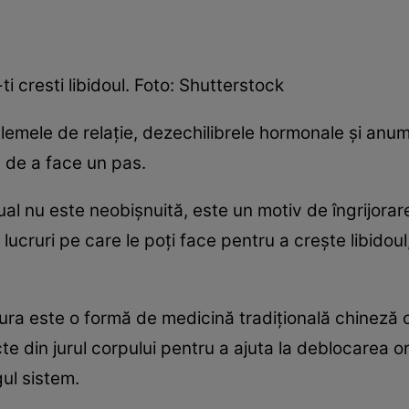
i cresti libidoul. Foto: Shutterstock
blemele de relație, dezechilibrele hormonale și anu
 de a face un pas.
ual nu este neobișnuită, este un motiv de îngrijorar
 lucruri pe care le poți face pentru a crește libidou
tura este o formă de medicină tradițională chineză 
te din jurul corpului pentru a ajuta la deblocarea o
gul sistem.