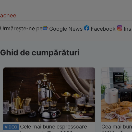
acnee
Urmărește-ne pe
Google News
Facebook
In
Ghid de cumpărături
Cele mai bune espressoare
Cea mai bun
VIDEO