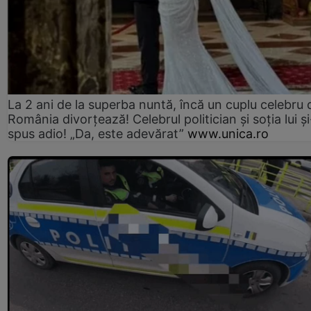
La 2 ani de la superba nuntă, încă un cuplu celebru 
România divorțează! Celebrul politician și soția lui ș
spus adio! „Da, este adevărat”
www.unica.ro