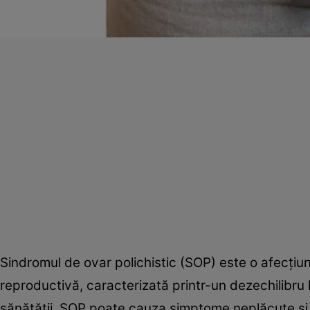
Sindromul de ovar polichistic (SOP) este o afecțiu
reproductivă, caracterizată printr-un dezechilibru
sănătății. SOP poate cauza simptome neplăcute și 