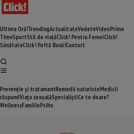
Ultima Oră!
Trending
Actualitate
Vedete
Video
Prime
Time
Sport
Stil de viață
Click! Pentru Femei
Click!
Sănătate
Click! Poftă Bună!
Contact
Prevenție și tratament
Remedii naturiste
Medicii
răspund
Viața sexuală
Specialiști
Ce te doare?
Wellness
Familie
Psiho