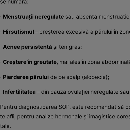
se numără:
·
Menstruații neregulate
sau absența menstruației
·
Hirsutismul
– creșterea excesivă a părului în zone
·
Acnee persistentă
și ten gras;
·
Creștere în greutate
, mai ales în zona abdominal
·
Pierderea părului
de pe scalp (alopecie);
·
Infertilitatea
– din cauza ovulației neregulate sau
Pentru diagnosticarea SOP, este recomandat să con
te afli, pentru analize hormonale și imagistice co
tale.