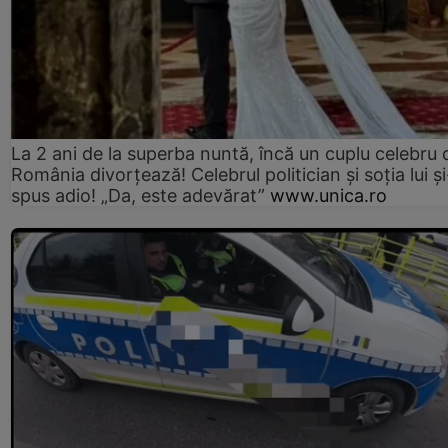
La 2 ani de la superba nuntă, încă un cuplu celebru 
România divorțează! Celebrul politician și soția lui ș
spus adio! „Da, este adevărat”
www.unica.ro