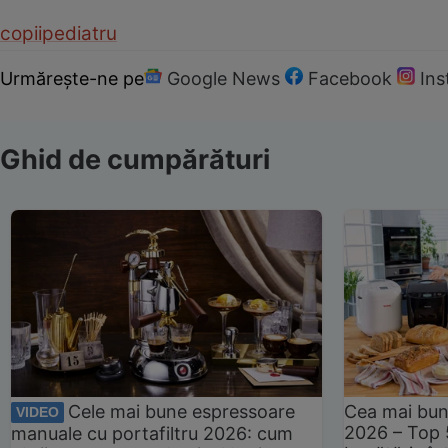
copii
pediatru
Urmărește-ne pe
Google News
Facebook
In
Ghid de cumpărături
Cele mai bune espressoare
Cea mai bun
VIDEO
2026 – Top 
manuale cu portafiltru 2026: cum