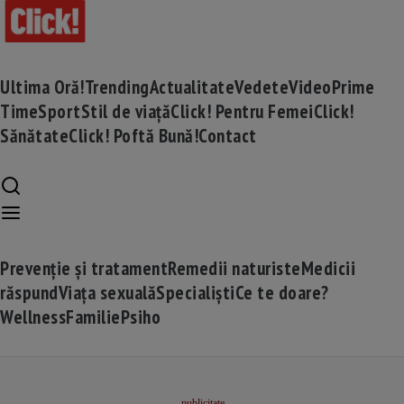
Ultima Oră!
Trending
Actualitate
Vedete
Video
Prime
Time
Sport
Stil de viață
Click! Pentru Femei
Click!
Sănătate
Click! Poftă Bună!
Contact
Prevenție și tratament
Remedii naturiste
Medicii
răspund
Viața sexuală
Specialiști
Ce te doare?
Wellness
Familie
Psiho