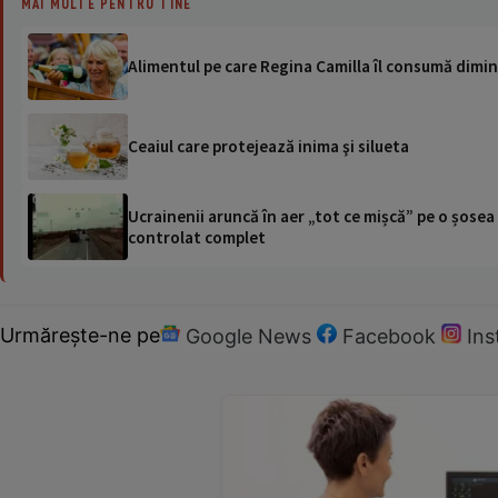
MAI MULTE PENTRU TINE
Alimentul pe care Regina Camilla îl consumă dimin
Ceaiul care protejează inima şi silueta
Ucrainenii aruncă în aer „tot ce mișcă” pe o șose
controlat complet
Urmărește-ne pe
Google News
Facebook
In