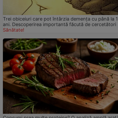
Trei obiceiuri care pot întârzia demența cu până la 
ani. Descoperirea importantă făcută de cercetători
Sănătate!
Consumi prea multe proteine? O analiză amplă arat