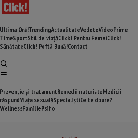
Ultima Oră!
Trending
Actualitate
Vedete
Video
Prime
Time
Sport
Stil de viață
Click! Pentru Femei
Click!
Sănătate
Click! Poftă Bună!
Contact
Prevenție și tratament
Remedii naturiste
Medicii
răspund
Viața sexuală
Specialiști
Ce te doare?
Wellness
Familie
Psiho