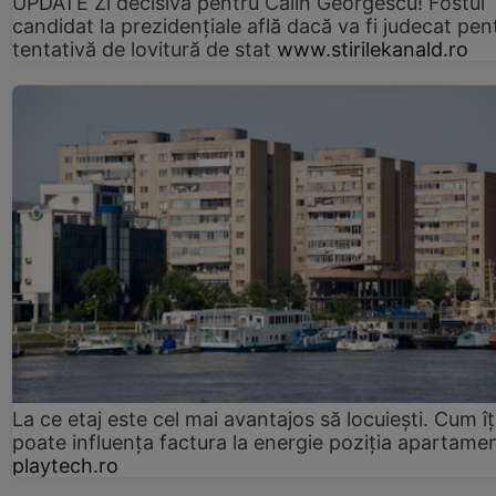
UPDATE Zi decisivă pentru Călin Georgescu! Fostul
candidat la prezidențiale află dacă va fi judecat pen
tentativă de lovitură de stat
www.stirilekanald.ro
La ce etaj este cel mai avantajos să locuiești. Cum îț
poate influența factura la energie poziția apartamen
playtech.ro