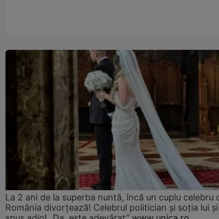
La 2 ani de la superba nuntă, încă un cuplu celebru 
România divorțează! Celebrul politician și soția lui ș
spus adio! „Da, este adevărat”
www.unica.ro