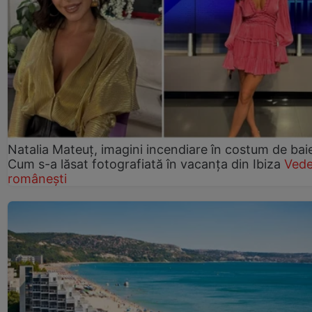
Natalia Mateuț, imagini incendiare în costum de bai
Cum s-a lăsat fotografiată în vacanța din Ibiza
Vede
românești