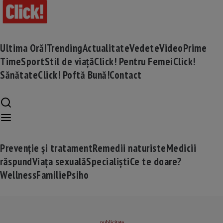
Ultima Oră!
Trending
Actualitate
Vedete
Video
Prime
Time
Sport
Stil de viață
Click! Pentru Femei
Click!
Sănătate
Click! Poftă Bună!
Contact
Prevenție și tratament
Remedii naturiste
Medicii
răspund
Viața sexuală
Specialiști
Ce te doare?
Wellness
Familie
Psiho