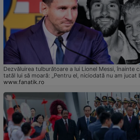
Dezvăluirea tulburătoare a lui Lionel Messi, înainte c
tatăl lui să moară: „Pentru el, niciodată nu am jucat 
www.fanatik.ro