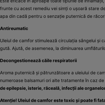
Este eficace în aproape toate tipurile de inflamaţi
frunte cu acest remediu vei simţi o uşoară stare de
apa din cadă pentru o senzaţie puternică de răcorir
Antireumatic
Uleiul de camfor stimulează circulaţia sângelui şi 
gută. Ajută, de asemenea, la diminuarea umflăturilo
Decongestionează căile respiratorii
Aroma puternică şi pătrunzătoare a uleiului de camf
numeroase balsamuri ori alte tratamente în caz de r
de epilepsie, isterie, răceală, infecţii ale organe
Atenţie! Uleiul de camfor este toxic şi poate fi fat