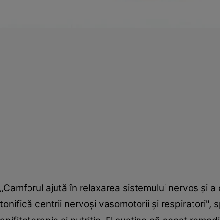
„Camforul ajută în relaxarea sistemului nervos şi a că
tonifică centrii nervoşi vasomotorii şi respiratori"