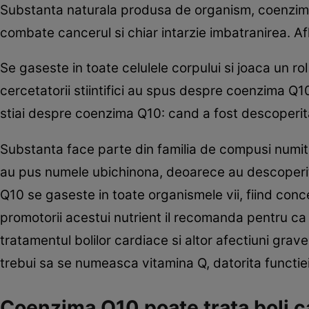
Substanta naturala produsa de organism, coenzima 
combate cancerul si chiar intarzie imbatranirea. Af
Se gaseste in toate celulele corpului si joaca un rol
cercetatorii stiintifici au spus despre coenzima Q
stiai despre coenzima Q10: cand a fost descoperita,
Substanta face parte din familia de compusi numita c
au pus numele ubichinona, deoarece au descoperit
Q10 se gaseste in toate organismele vii, fiind conce
promotorii acestui nutrient il recomanda pentru ca
tratamentul bolilor cardiace si altor afectiuni gra
trebui sa se numeasca vitamina Q, datorita functie
Coenzima Q10 poate trata boli c