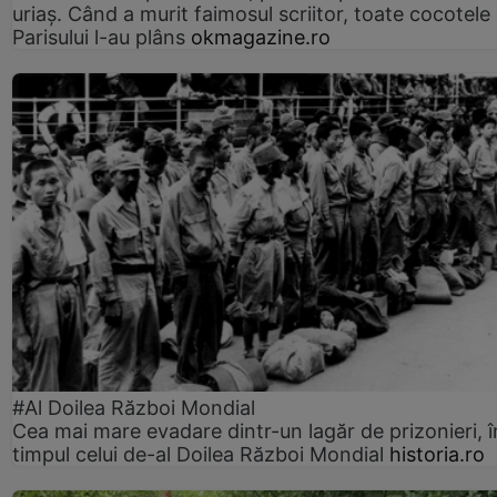
uriaș. Când a murit faimosul scriitor, toate cocotele
Parisului l-au plâns
okmagazine.ro
#Al Doilea Război Mondial
Cea mai mare evadare dintr-un lagăr de prizonieri, î
timpul celui de-al Doilea Război Mondial
historia.ro