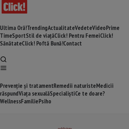
Ultima Oră!
Trending
Actualitate
Vedete
Video
Prime
Time
Sport
Stil de viață
Click! Pentru Femei
Click!
Sănătate
Click! Poftă Bună!
Contact
Prevenție și tratament
Remedii naturiste
Medicii
răspund
Viața sexuală
Specialiști
Ce te doare?
Wellness
Familie
Psiho