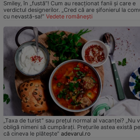
Smiley, în „fustă”! Cum au reacționat fanii și care e
verdictul designerilor. „Cred că are șifonierul la co
cu nevastă-sa!”
Vedete românești
„Taxa de turist” sau prețul normal al vacanței? „Nu 
obligă nimeni să cumpărați. Prețurile astea există p
că cineva le plătește”
adevarul.ro