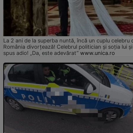
La 2 ani de la superba nuntă, încă un cuplu celebru 
România divorțează! Celebrul politician și soția lui ș
spus adio! „Da, este adevărat”
www.unica.ro