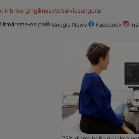
cimbrisor
gingii
musetel
salvie
sangerari
Urmărește-ne pe
Google News
Facebook
In
75% dintre bolile de inimă pot