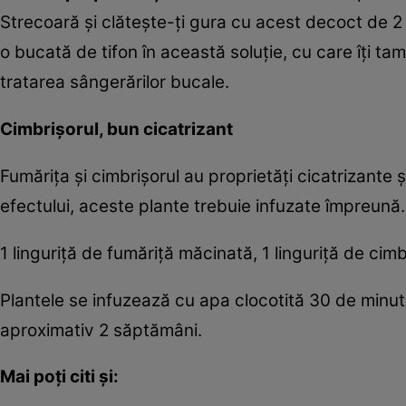
Strecoară şi clăteşte-ţi gura cu acest decoct de 2 
o bucată de tifon în această soluţie, cu care îţi tam
tratarea sângerărilor bucale.
Cimbrişorul, bun cicatrizant
Fumăriţa şi cimbrişorul au proprietăţi cicatrizante ş
efectului, aceste plante trebuie infuzate împreună.
1 linguriţă de fumăriţă măcinată, 1 linguriţă de cim
Plantele se infuzează cu apa clocotită 30 de minute
aproximativ 2 săptămâni.
Mai poţi citi şi: