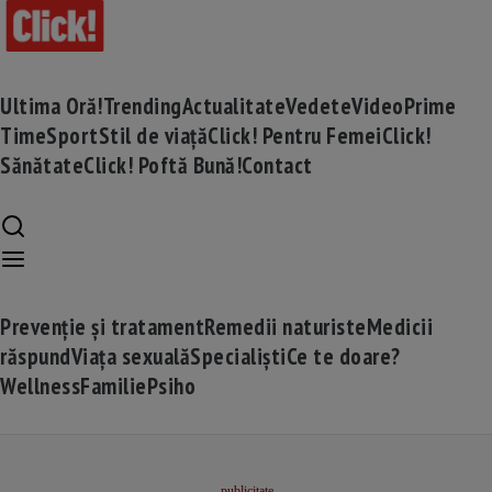
Ultima Oră!
Trending
Actualitate
Vedete
Video
Prime
Time
Sport
Stil de viață
Click! Pentru Femei
Click!
Sănătate
Click! Poftă Bună!
Contact
Prevenție și tratament
Remedii naturiste
Medicii
răspund
Viața sexuală
Specialiști
Ce te doare?
Wellness
Familie
Psiho