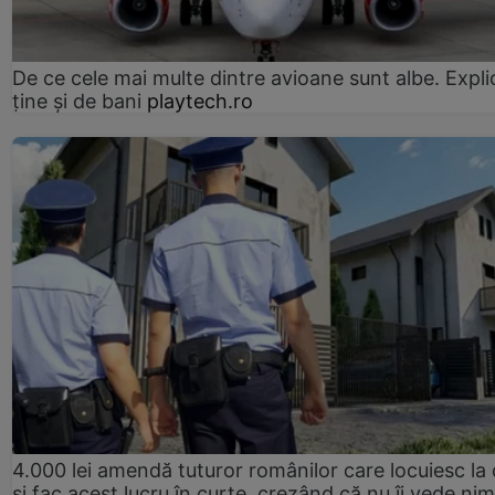
De ce cele mai multe dintre avioane sunt albe. Expli
ține și de bani
playtech.ro
4.000 lei amendă tuturor românilor care locuiesc la
și fac acest lucru în curte, crezând că nu îi vede ni