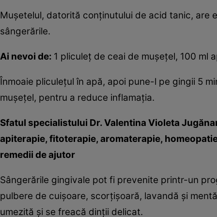
Muşetelul, datorită conţinutului de acid tanic, are 
sângerările.
Ai nevoi de:
1 pliculeţ de ceai de muşeţel, 100 ml a
Înmoaie pliculeţul în apă, apoi pune-l pe gingii 5 mi
muşeţel, pentru a reduce inflamaţia.
Sfatul specialistului Dr. Valentina Violeta Jugăn
apiterapie, fitoterapie, aromaterapie, homeopatie
remedii de ajutor
Sângerările gingivale pot fi prevenite printr-un p
pulbere de cuişoare, scorţişoară, lavandă şi mentă
umezită şi se freacă dinţii delicat.