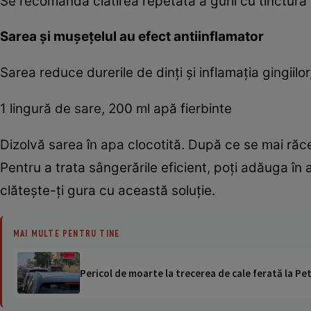
Se recomandă clătirea repetată a gurii cu tinctură
Sarea şi muşeţelul au efect antiinflamator
Sarea reduce durerile de dinţi şi inflamaţia gingiilor
1 lingură de sare, 200 ml apă fierbinte
Dizolvă sarea în apa clocotită. După ce se mai răceş
Pentru a trata sângerările eficient, poţi adăuga în a
clăteşte-ţi gura cu această soluţie.
MAI MULTE PENTRU TINE
Pericol de moarte la trecerea de cale ferată la Pet