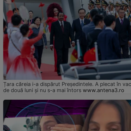
Țara căreia i-a dispărut Președintele. A plecat în va
de două luni și nu s-a mai întors
www.antena3.ro