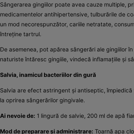
Sângerarea gingiilor poate avea cauze multiple, p
medicamentelor antihipertensive, tulburările de coag
un mod necorespunzător, cariile netratate, consum
întreţine tartrul.
De asemenea, pot apărea sângerări ale gingiilor î
naturiste întăresc gingiile, vindecă inflamaţiile şi s
Salvia, inamicul bacteriilor din gură
Salvia are efect astringent şi antiseptic, împiedică f
la oprirea sângerărilor gingivale.
Ai nevoie de:
1 lingură de salvie, 200 ml de apă fia
Mod de preparare şi administrare:
Toarnă apa cloc