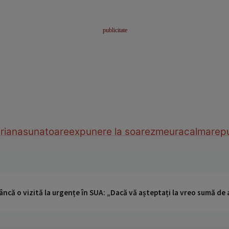
riana
sunatoare
expunere la soare
zmeura
calmare
p
ncă o vizită la urgențe în SUA: „Dacă vă așteptați la vreo sumă de a