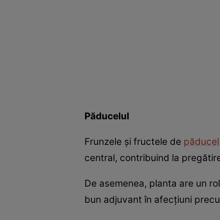
Păducelul
Frunzele şi fructele de
păducel
central, contribuind la pregăti
De asemenea, planta are un rol 
bun adjuvant în afecţiuni precum