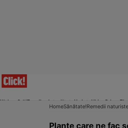
Ultima Oră!
Trending
Actualitate
Vedete
Video
Prime Ti
Home
Sănătate!
Remedii naturist
Plante care ne fac 