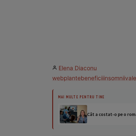
Elena Diaconu
web
plante
beneficii
insomnii
vale
MAI MULTE PENTRU TINE
Cât a costat-o pe o româ