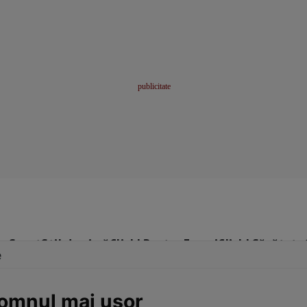
me
Sport
Stil de viață
Click! Pentru Femei
Click! Sănătate
e
somnul mai uşor