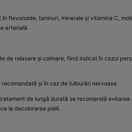
în flavonoide, taninuri, minerale şi vitamina C, mot
e arterială.
e de relaxare şi calmare, fiind indicat în cazul per
recomandată şi în caz de tulburări nervoase.
 tratament de lungă durată se recomandă evitarea e
e la decolorarea pielii.