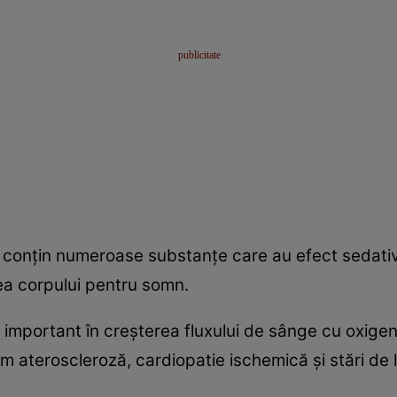
conţin numeroase substanţe care au efect sedativ
rea corpului pentru somn.
important în creşterea fluxului de sânge cu oxigen s
 ateroscleroză, cardiopatie ischemică şi stări de la