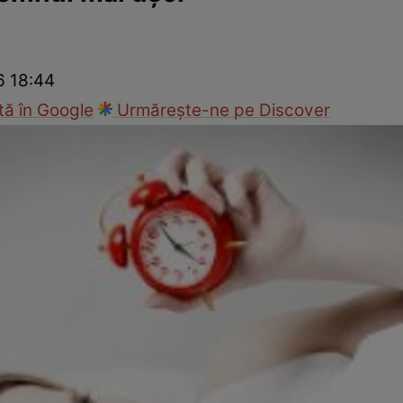
nd
Viața sexuală
Specialiști
Ce te doare?
Wellness
Famili
6 18:44
ă în Google
Urmărește-ne pe Discover