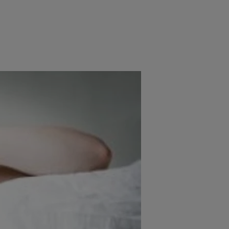
e
Psiho