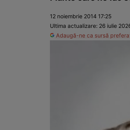
Prevenție și tratament
Remedii naturiste
Medicii răspu
12 noiembrie 2014 17:25
Ultima actualizare:
26 iulie 202
Adaugă-ne ca sursă preferat