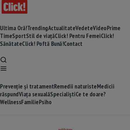
Ultima Oră!
Trending
Actualitate
Vedete
Video
Prime
Time
Sport
Stil de viață
Click! Pentru Femei
Click!
Sănătate
Click! Poftă Bună!
Contact
Prevenție și tratament
Remedii naturiste
Medicii
răspund
Viața sexuală
Specialiști
Ce te doare?
Wellness
Familie
Psiho