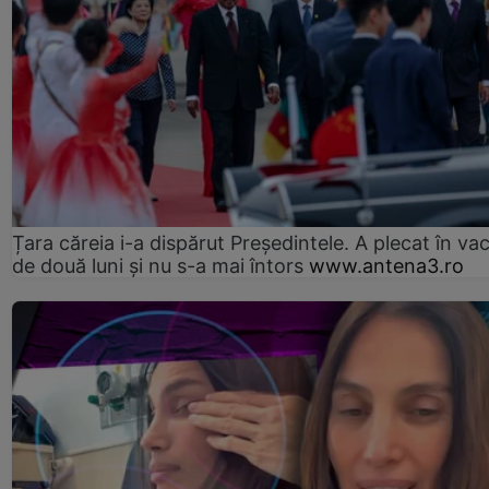
Țara căreia i-a dispărut Președintele. A plecat în va
de două luni și nu s-a mai întors
www.antena3.ro