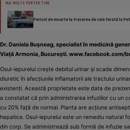
MAI MULTE PENTRU TINE
Pericol de moarte la trecerea de cale ferată la Pet
Dr. Daniela Buşneag, specialist în medicină gener
Viaţă Armonia, Bucureşti. www.facebook.com/b
Osul-iepurelui creşte debitul urinar şi scade dimens
diuretic în afecţiunile inflamatorii ale tractului urin
existenţi. Această proprietate este data de prezenţa
a constatat că prin administrarea infuziilor cu un 
cu 20% faţă de normal. Planta are acţiune antiseptic
hepatice. Osul-iepurelui este un remediu natural fol
din corp. Se administrează sub formă de infuzie sau