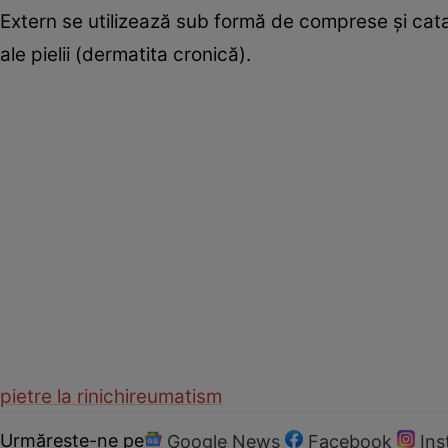
Extern se utilizează sub formă de comprese şi cata
ale pielii (dermatita cronică).
pietre la rinichi
reumatism
Urmărește-ne pe
Google News
Facebook
In