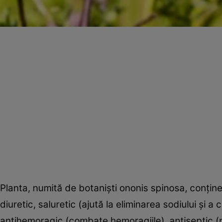
Planta, numită de botanişti ononis spinosa, conţine ul
diuretic, saluretic (ajută la eliminarea sodiului şi 
antihemoragic (combate hemoragiile), antiseptic (pr