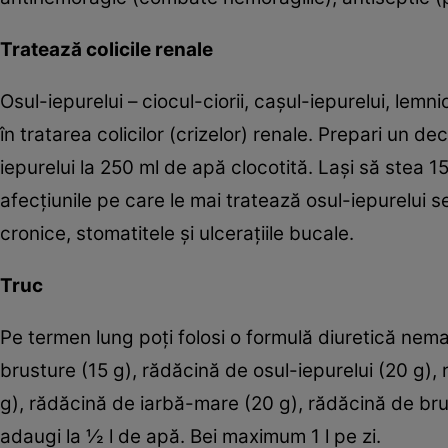
Tratează colicile renale
Osul-iepurelui – ciocul-ciorii, caşul-iepurelui, lem
în tratarea colicilor (crizelor) renale. Prepari un d
iepurelui la 250 ml de apă clocotită. Laşi să stea 15
afecţiunile pe care le mai tratează osul-iepurelui s
cronice, stomatitele şi ulceraţiile bucale.
Truc
Pe termen lung poţi folosi o formulă diuretică ne
brusture (15 g), rădăcină de osul-iepurelui (20 g),
g), rădăcină de iarbă-mare (20 g), rădăcină de brus
adaugi la ½ l de apă. Bei maximum 1 l pe zi.