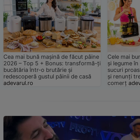
Cea mai bună mașină de făcut pâine
Cele mai bu
2026 – Top 5 + Bonus: transformă-ți
și legume în
bucătăria într-o brutărie și
sucuri proas
redescoperă gustul pâinii de casă
și renunți tr
adevarul.ro
comerț
adev