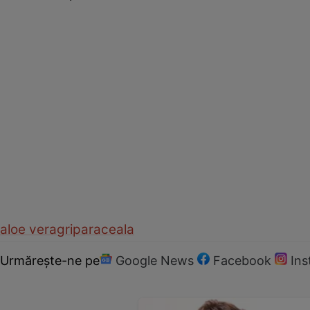
aloe vera
gripa
raceala
Urmărește-ne pe
Google News
Facebook
In