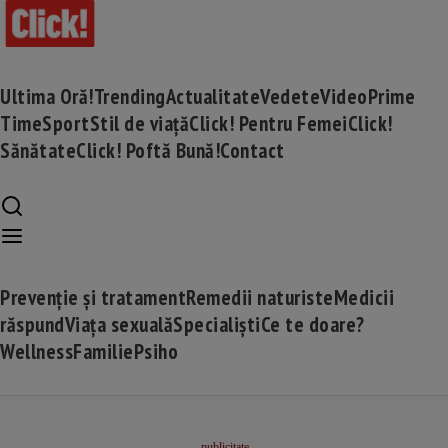
Ultima Oră!
Trending
Actualitate
Vedete
Video
Prime
Time
Sport
Stil de viață
Click! Pentru Femei
Click!
Sănătate
Click! Poftă Bună!
Contact
Prevenție și tratament
Remedii naturiste
Medicii
răspund
Viața sexuală
Specialiști
Ce te doare?
Wellness
Familie
Psiho