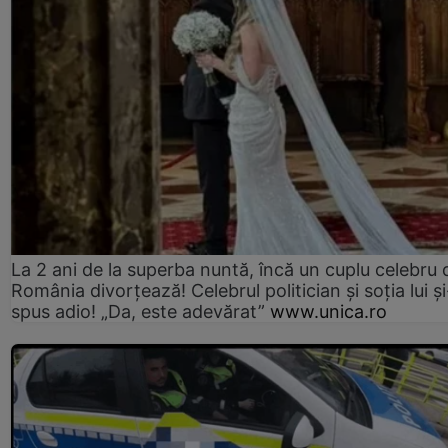
La 2 ani de la superba nuntă, încă un cuplu celebru 
România divorțează! Celebrul politician și soția lui ș
spus adio! „Da, este adevărat”
www.unica.ro