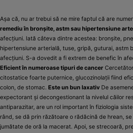
Aşa că, nu ar trebui să ne mire faptul că are nume
remediu în bronşite, astm sau hipertensiune arte
afecţiuni. Iată câteva dintre acestea: bronşite, pne
hipertensiune arterială, tuse, gripă, guturai, astm b
afecţiuni. S-a dovedit a fi extrem de benefic în afecţ
Eficient în numeroase tipuri de cancer
Cercetători
citostatice foarte puternice, glucozinolaţii fiind ef
colon, de stomac.
Este un bun laxativ
De asemenea,
expectorant şi decongestionant la nivelul căilor re
antiparazitar, are un rol important în fiziologia sis
rând, se dă prin răzătoare o rădăcină de hrean, se
jumătate de oră la macerat. Apoi, se strecoară, pre