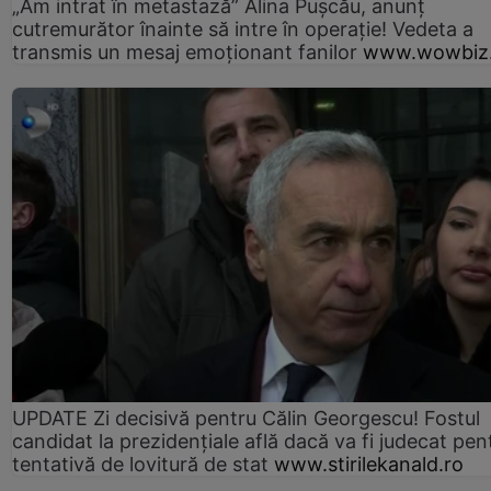
„Am intrat în metastază” Alina Pușcău, anunț
cutremurător înainte să intre în operație! Vedeta a
transmis un mesaj emoționant fanilor
www.wowbiz.
UPDATE Zi decisivă pentru Călin Georgescu! Fostul
candidat la prezidențiale află dacă va fi judecat pen
tentativă de lovitură de stat
www.stirilekanald.ro