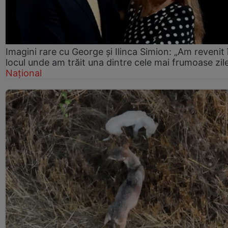
Imagini rare cu George și Ilinca Simion: „Am revenit 
locul unde am trăit una dintre cele mai frumoase zil
Național