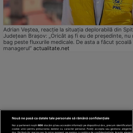
Adrian Veștea, reacție la situația deplorabilă din Spit
Județean Brașov: „Oricât aș fi eu de președinte, nu
bag peste fluxurile medicale. De asta a făcut școală
managerul”
actualitate.net
Nouă ne pasă ca datele tale personale să rămână confidențiale
Noi și partenerii noștri
606
stocăm și/sau accesăm informații pe dispozitivul dvs., precum identificatorii
cookie unici pentru prelucrarea datelor cu caracter personal. Puteți accepta sau gestiona alegerile
dvs. făcând clic mai jos sau în orice moment, pe pagina cu politica de confidențialitate. Aceste alegeri