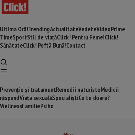
Ultima Oră!
Trending
Actualitate
Vedete
Video
Prime
Time
Sport
Stil de viață
Click! Pentru Femei
Click!
Sănătate
Click! Poftă Bună!
Contact
Prevenție și tratament
Remedii naturiste
Medicii
răspund
Viața sexuală
Specialiști
Ce te doare?
Wellness
Familie
Psiho