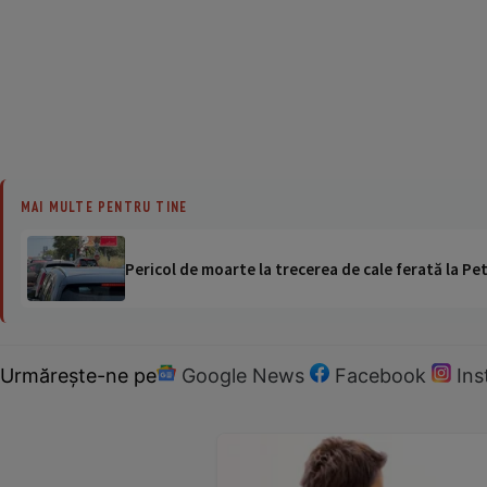
MAI MULTE PENTRU TINE
Pericol de moarte la trecerea de cale ferată la Pet
Urmărește-ne pe
Google News
Facebook
In