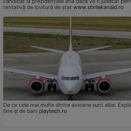
candidat la prezidențiale află dacă va fi judecat pen
tentativă de lovitură de stat
www.stirilekanald.ro
De ce cele mai multe dintre avioane sunt albe. Expli
ține și de bani
playtech.ro