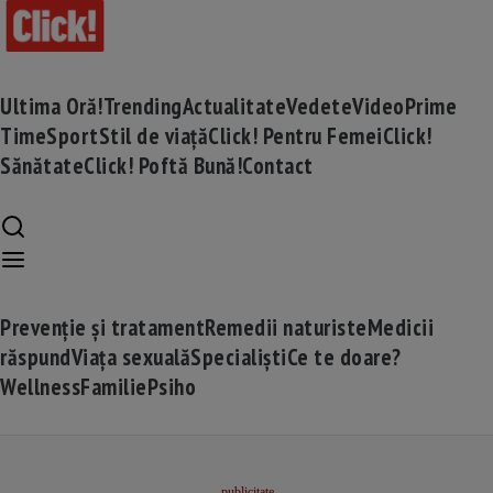
Ultima Oră!
Trending
Actualitate
Vedete
Video
Prime
Time
Sport
Stil de viață
Click! Pentru Femei
Click!
Sănătate
Click! Poftă Bună!
Contact
Prevenție și tratament
Remedii naturiste
Medicii
răspund
Viața sexuală
Specialiști
Ce te doare?
Wellness
Familie
Psiho