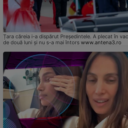
Țara căreia i-a dispărut Președintele. A plecat în va
de două luni și nu s-a mai întors
www.antena3.ro