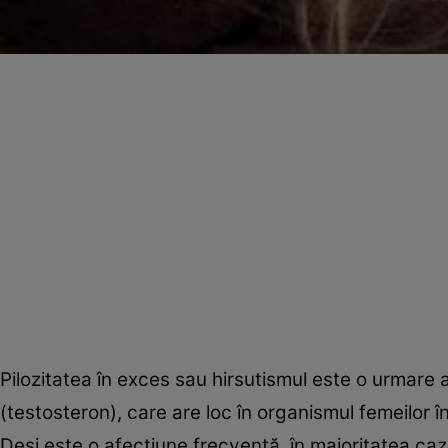
Pilozitatea în exces sau hirsutismul este o urmare
(testosteron), care are loc în organismul femeilor î
Deşi este o afecţiune frecventă, în majoritatea caz