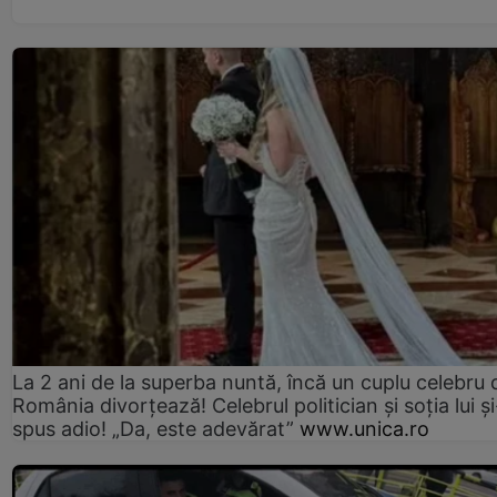
La 2 ani de la superba nuntă, încă un cuplu celebru 
România divorțează! Celebrul politician și soția lui ș
spus adio! „Da, este adevărat”
www.unica.ro