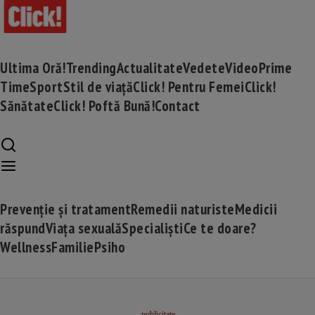
Ultima Oră!
Trending
Actualitate
Vedete
Video
Prime
Time
Sport
Stil de viață
Click! Pentru Femei
Click!
Sănătate
Click! Poftă Bună!
Contact
Prevenție și tratament
Remedii naturiste
Medicii
răspund
Viața sexuală
Specialiști
Ce te doare?
Wellness
Familie
Psiho