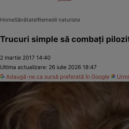
Home
Sănătate!
Remedii naturiste
Trucuri simple să combaţi pilozi
2 martie 2017 14:40
Ultima actualizare:
26 iulie 2026 18:47
Adaugă-ne ca sursă preferată în Google
Urmă