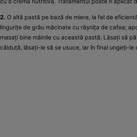
cu o cremă nutritivă. Tratamentul poate fi aplicat
2.
O altă pastă pe bază de miere, la fel de eficien
linguriţe de grâu măcinate cu râşniţa de cafea; apoi
masaţi bine mâinile cu această pastă. Lăsaţi să păt
călduţă, lăsaţi-le să se usuce, iar în final ungeţi-l