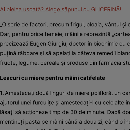
Ai pielea uscată? Alege săpunul cu GLICERINĂ!
„O serie de factori, precum frigul, ploaia, vântul şi
Dar, pentru orice femeie, mâinile reprezintă „cartea 
precizează Eugen Giurgiu, doctor în biochimie cu co
puţină răbdare şi să apelaţi la câteva remedii blân
fructe, legume, cereale şi produse din farmacia stu
Leacuri cu miere pentru mâini catifelate
1.
Amestecaţi două linguri de miere polifloră, un cart
ajutorul unei furculiţe şi amestecaţi-l cu celelalte 
lăsaţi să acţioneze timp de 30 de minute. Dacă doriţ
menţineţi pasta pe mâini până a doua zi, când o în