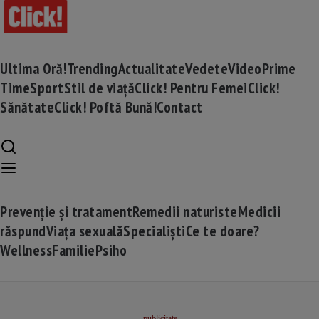
Ultima Oră!
Trending
Actualitate
Vedete
Video
Prime
Time
Sport
Stil de viață
Click! Pentru Femei
Click!
Sănătate
Click! Poftă Bună!
Contact
Prevenție și tratament
Remedii naturiste
Medicii
răspund
Viața sexuală
Specialiști
Ce te doare?
Wellness
Familie
Psiho