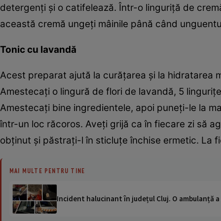
detergenţi şi o catifelează. Într-o linguriţă de cre
această cremă ungeţi mâinile până când unguentul 
Tonic cu lavandă
Acest preparat ajută la curăţarea şi la hidratarea mâ
Amestecaţi o lingură de flori de lavandă, 5 linguriţ
Amestecaţi bine ingredientele, apoi puneţi-le la ma
într-un loc răcoros. Aveţi grijă ca în fiecare zi să ag
obţinut şi păstraţi-l în sticluţe închise ermetic. La f
MAI MULTE PENTRU TINE
Incident halucinant în județul Cluj. O ambulanță 