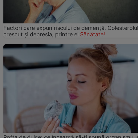
Factori care expun riscului de demență. Colesterolu
crescut şi depresia, printre ei
Sănătate!
Pofta de dulce: ce încearcă să-ți spună organismul ș