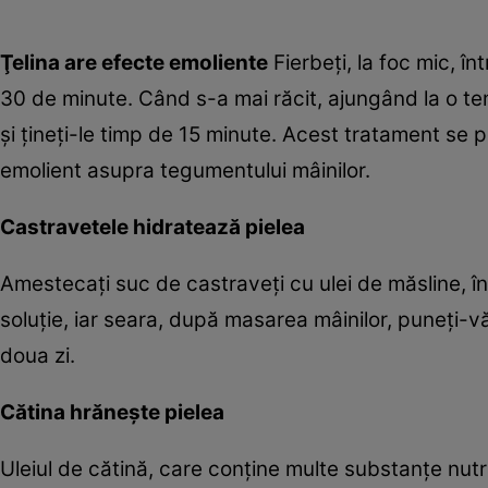
Ţelina are efecte emoliente
Fierbeţi, la foc mic, î
30 de minute. Când s-a mai răcit, ajungând la o tem
şi ţineţi-le timp de 15 minute. Acest tratament se
emolient asupra tegumentului mâinilor.
Castravetele hidratează pielea
Amestecaţi suc de castraveţi cu ulei de măsline, în
soluţie, iar seara, după masarea mâinilor, puneţi-
doua zi.
Cătina hrăneşte pielea
Uleiul de cătină, care conţine multe substanţe nutri