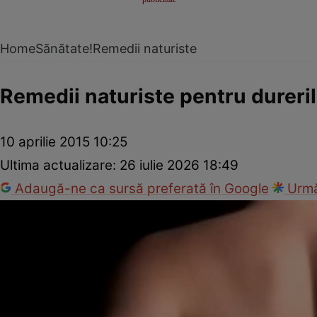
Home
Sănătate!
Remedii naturiste
Remedii naturiste pentru dureri
10 aprilie 2015 10:25
Ultima actualizare:
26 iulie 2026 18:49
Adaugă-ne ca sursă preferată în Google
Urmă