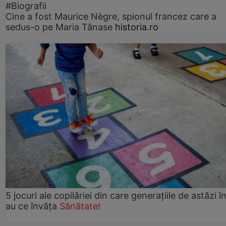
#Biografii
Cine a fost Maurice Nègre, spionul francez care a
sedus-o pe Maria Tănase
historia.ro
5 jocuri ale copilăriei din care generațiile de astăzi î
au ce învăța
Sănătate!