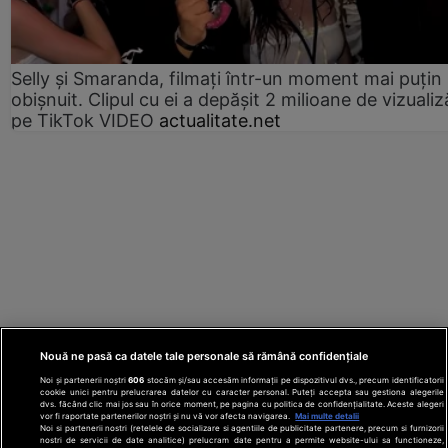
Selly și Smaranda, filmați într-un moment mai puțin
obișnuit. Clipul cu ei a depășit 2 milioane de vizualiz
pe TikTok VIDEO
actualitate.net
Nouă ne pasă ca datele tale personale să rămână confidențiale
Noi și partenerii noștri
606
stocăm și/sau accesăm informații pe dispozitivul dvs., precum identificatorii
cookie unici pentru prelucrarea datelor cu caracter personal. Puteți accepta sau gestiona alegerile
dvs. făcând clic mai jos sau în orice moment, pe pagina cu politica de confidențialitate. Aceste alegeri
vor fi raportate partenerilor noștri și nu vă vor afecta navigarea.
Mai multe detalii
Noi si partenerii nostri (retelele de socializare si agentiile de publicitate partenere, precum si furnizorii
nostri de servicii de date analitice) prelucram date pentru a permite website-ului sa functioneze,