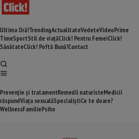
Ultima Oră!
Trending
Actualitate
Vedete
Video
Prime
Time
Sport
Stil de viață
Click! Pentru Femei
Click!
Sănătate
Click! Poftă Bună!
Contact
Prevenție și tratament
Remedii naturiste
Medicii
răspund
Viața sexuală
Specialiști
Ce te doare?
Wellness
Familie
Psiho