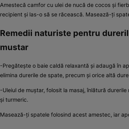
Amestecă camfor cu ulei de nucă de cocos şi fierb
recipient şi las-o să se răcească. Masează-ţi spat
Remedii naturiste pentru durerile
mustar
-Pregăteşte o baie caldă relaxantă şi adaugă în apă
elimina durerile de spate, precum şi orice altă dure
-Uleiul de muştar, folosit la masaj, înlătură durerile
şi turmeric.
Masează-ţi spatele folosind acest amestec, iar apo