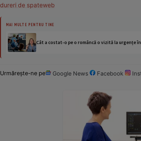
dureri de spate
web
MAI MULTE PENTRU TINE
Cât a costat-o pe o româncă o vizită la urgențe în
Urmărește-ne pe
Google News
Facebook
In