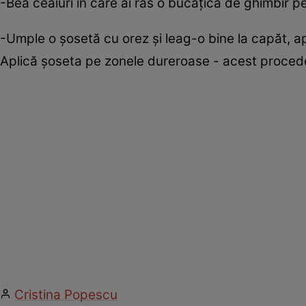
-Bea ceaiuri în care ai ras o bucăţică de ghimbir p
-Umple o şosetă cu orez şi leag-o bine la capăt, a
Aplică şoseta pe zonele dureroase - acest proced
Cristina Popescu